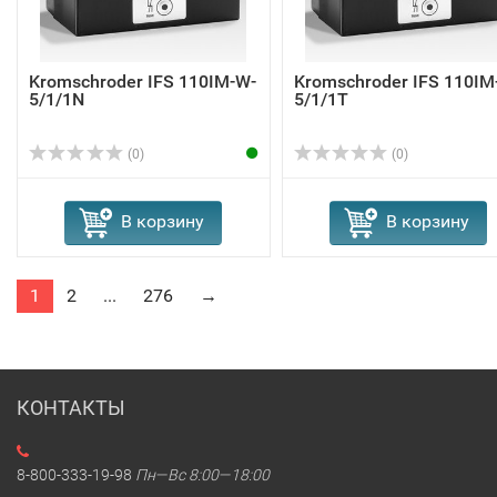
Kromschroder IFS 110IM-W-
Kromschroder IFS 110IM
5/1/1N
5/1/1T
(0)
(0)
В корзину
В корзину
1
2
...
276
→
КОНТАКТЫ
8-800-333-19-98
Пн—Вс 8:00—18:00