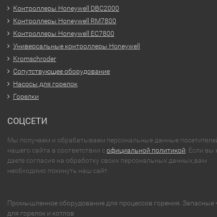
Контроллеры Honeywell DBC2000
Контроллеры Honeywell RM7800
Контроллеры Honeywell EC7800
Универсальные контроллеры Honeywell
Kromschroder
Сопутствующее оборудование
Насосы для горелок
Горелки
СОЦСЕТИ
Мы получаем и обрабатываем персональные данные посетителе
нашего сайта в соответствии с
официальной политикой
. Если вы 
даете согласия на обработку своих персональных данных,вам
необходимо покинуть наш сайт.
Промышленное оборудование для процессов горения. Запасные 
для горелок и котлов