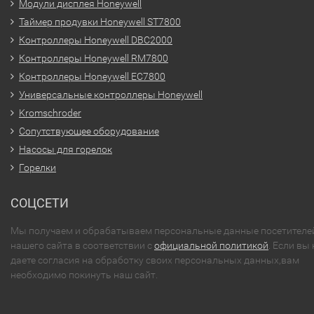
Модули дисплея Honeywell
Таймер продувки Honeywell ST7800
Контроллеры Honeywell DBC2000
Контроллеры Honeywell RM7800
Контроллеры Honeywell EC7800
Универсальные контроллеры Honeywell
Kromschroder
Сопутствующее оборудование
Насосы для горелок
Горелки
СОЦСЕТИ
Мы получаем и обрабатываем персональные данные посетителе
нашего сайта в соответствии с
официальной политикой
. Если вы 
даете согласия на обработку своих персональных данных,вам
необходимо покинуть наш сайт.