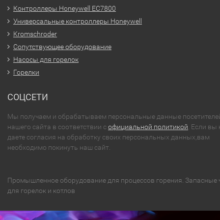
Контроллеры Honeywell EC7800
Универсальные контроллеры Honeywell
Kromschroder
Сопутствующее оборудование
Насосы для горелок
Горелки
СОЦСЕТИ
Мы получаем и обрабатываем персональные данные посетителе
нашего сайта в соответствии с
официальной политикой
. Если вы 
даете согласия на обработку своих персональных данных,вам
необходимо покинуть наш сайт.
Промышленное оборудование для процессов горения. Запасные 
для горелок и котлов