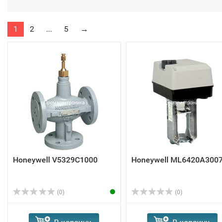
1
2
...
5
→
Honeywell V5329C1000
Honeywell ML6420A300
(0)
(0)