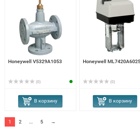
Honeywell V5329A1053
Honeywell ML7420A602
(0)
(0)
В корзину
В корзину
1
2
...
5
→