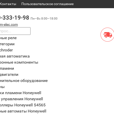
Контакты
​Пользовательское соглашение
0-333-19-98
Пн—Вс 8:00—18:00
m-elec.com
ные реле
тегории
chroder
вая автоматика
ронные компоненты
пламени
двигатели
нительное оборудование
ны
ки пламени Honeywell
 управления Honeywell
оллеры Honeywell S4565
ные автоматы Honeywell