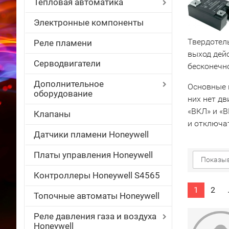
Тепловая автоматика
Электронные компоненты
Твердотел
Реле пламени
выход дей
Серводвигатели
бесконечн
Дополнительное
Основные 
оборудование
них нет дв
«ВКЛ» и «
Клапаны
и отключат
Датчики пламени Honeywell
Платы управления Honeywell
Показыв
Контроллеры Honeywell S4565
1
2
Топочные автоматы Honeywell
Реле давления газа и воздуха
Honeywell