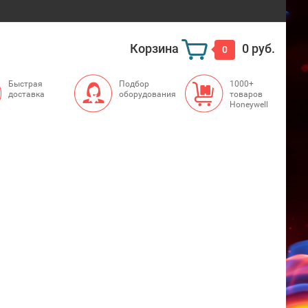
Корзина
0 руб.
0
Быстрая
Подбор
1000+
доставка
оборудования
товаров
Honeywell