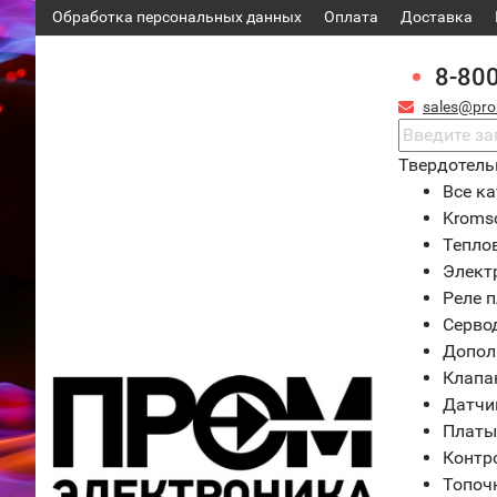
Обработка персональных данных
Оплата
Доставка
8-80
sales@pro
Твердотель
Все ка
Kroms
Тепло
Элект
Реле 
Серво
Допол
Клапа
Датчи
Платы
Контр
Топоч