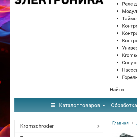
Реле д
Модул
Тайме
Контр
Контр
Контр
Униве
Kroms
Сопут
Насос
Горел
Найти
Каталог товаров
Обработка
Главная
Kromschroder