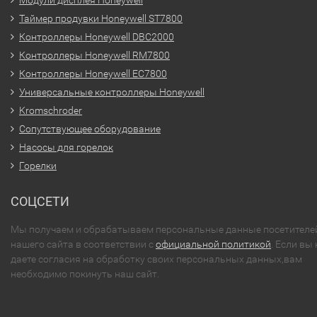
Модули дисплея Honeywell
Таймер продувки Honeywell ST7800
Контроллеры Honeywell DBC2000
Контроллеры Honeywell RM7800
Контроллеры Honeywell EC7800
Универсальные контроллеры Honeywell
Kromschroder
Сопутствующее оборудование
Насосы для горелок
Горелки
СОЦСЕТИ
Мы получаем и обрабатываем персональные данные посетителе
нашего сайта в соответствии с
официальной политикой
. Если вы 
даете согласия на обработку своих персональных данных,вам
необходимо покинуть наш сайт.