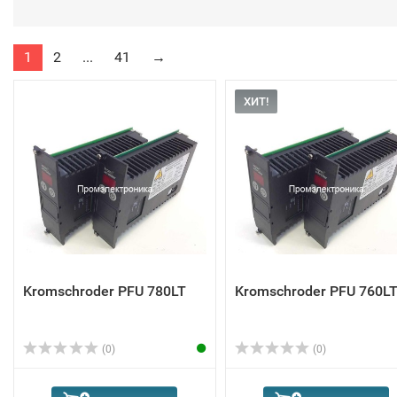
1
2
...
41
→
ХИТ!
Kromschroder PFU 780LT
Kromschroder PFU 760L
(0)
(0)