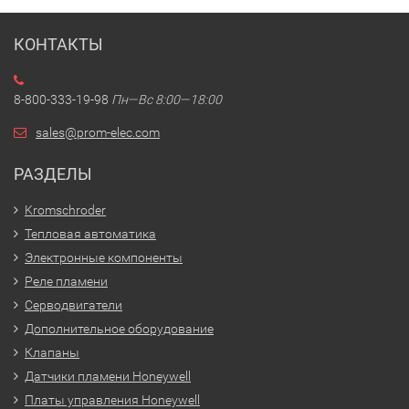
КОНТАКТЫ
8-800-333-19-98
Пн—Вс 8:00—18:00
sales@prom-elec.com
РАЗДЕЛЫ
Kromschroder
Тепловая автоматика
Электронные компоненты
Реле пламени
Серводвигатели
Дополнительное оборудование
Клапаны
Датчики пламени Honeywell
Платы управления Honeywell