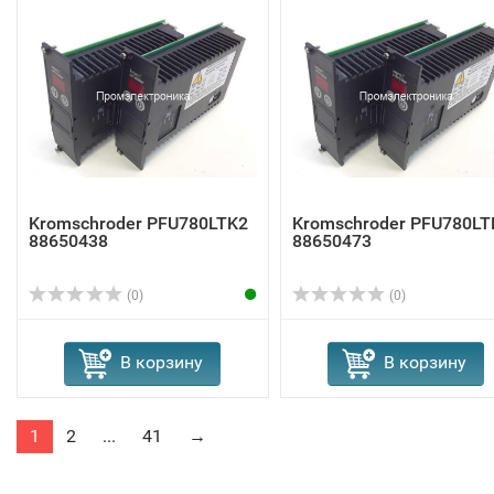
Kromschroder PFU780LTK2
Kromschroder PFU780LT
88650438
88650473
(0)
(0)
В корзину
В корзину
1
2
...
41
→