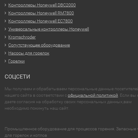
Контроллеры Honeywell DBC2000
Контроллеры Honeywell RM7800
Контроллеры Honeywell EC7800
Универсальные контроллеры Honeywell
Kromschroder
Сопутствующее оборудование
Насосы для горелок
Горелки
СОЦСЕТИ
Мы получаем и обрабатываем персональные данные посетителе
нашего сайта в соответствии с
официальной политикой
. Если вы 
даете согласия на обработку своих персональных данных,вам
необходимо покинуть наш сайт.
Промышленное оборудование для процессов горения. Запасные 
для горелок и котлов