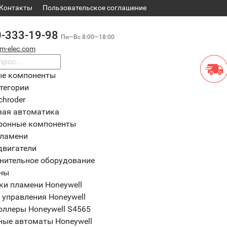
Контакты
​Пользовательское соглашение
0-333-19-98
Пн—Вс 8:00—18:00
m-elec.com
ые компоненты
тегории
chroder
вая автоматика
ронные компоненты
пламени
двигатели
нительное оборудование
ны
ки пламени Honeywell
 управления Honeywell
оллеры Honeywell S4565
ные автоматы Honeywell