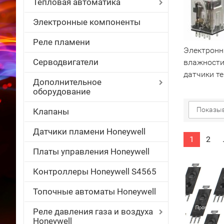
Тепловая автоматика
Электронные компоненты
Реле пламени
Электронн
Серводвигатели
влажности,
датчики т
Дополнительное
оборудование
Показыв
Клапаны
Датчики пламени Honeywell
1
2
Платы управления Honeywell
Контроллеры Honeywell S4565
Топочные автоматы Honeywell
Реле давления газа и воздуха
Honeywell