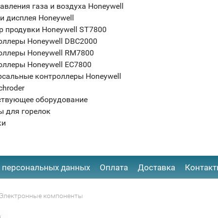
авления газа и воздуха Honeywell
и дисплея Honeywell
р продувки Honeywell ST7800
оллеры Honeywell DBC2000
оллеры Honeywell RM7800
оллеры Honeywell EC7800
рсальные контроллеры Honeywell
chroder
ствующее оборудование
ы для горелок
ки
 персональных данных
Оплата
Доставка
Контак
Электронные компоненты