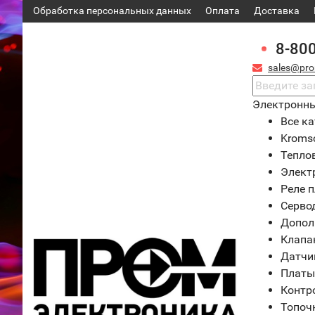
Обработка персональных данных
Оплата
Доставка
8-80
sales@pro
Электронн
Все ка
Kroms
Тепло
Элект
Реле 
Серво
Допол
Клапа
Датчи
Платы
Контр
Топоч