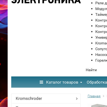
Реле д
Модул
Тайме
Контр
Контр
Контр
Униве
Kroms
Сопут
Насос
Горел
Найти
Каталог товаров
Обработка
Главная
Kromschroder