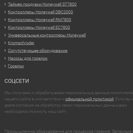
Таймер продувки Honeywell ST7800
Контроллеры Honeywell DBC2000
Контроллеры Honeywell RM7800
Контроллеры Honeywell EC7800
Универсальные контроллеры Honeywell
Kromschroder
Сопутствующее оборудование
Насосы для горелок
Горелки
СОЦСЕТИ
Мы получаем и обрабатываем персональные данные посетителе
нашего сайта в соответствии с
официальной политикой
. Если вы 
даете согласия на обработку своих персональных данных,вам
необходимо покинуть наш сайт.
Промышленное оборудование для процессов горения. Запасные 