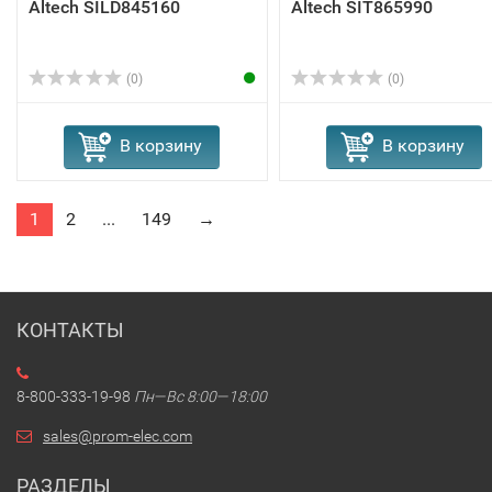
Altech SILD845160
Altech SIT865990
(0)
(0)
В корзину
В корзину
1
2
...
149
→
КОНТАКТЫ
8-800-333-19-98
Пн—Вс 8:00—18:00
sales@prom-elec.com
РАЗДЕЛЫ