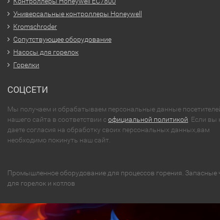
Контроллеры Honeywell EC7800
Универсальные контроллеры Honeywell
Kromschroder
Сопутствующее оборудование
Насосы для горелок
Горелки
СОЦСЕТИ
Мы получаем и обрабатываем персональные данные посетителе
нашего сайта в соответствии с
официальной политикой
. Если вы 
даете согласия на обработку своих персональных данных,вам
необходимо покинуть наш сайт.
Промышленное оборудование для процессов горения. Запасные 
для горелок и котлов