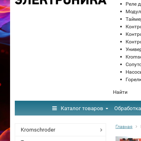
Реле д
Модул
Тайме
Контр
Контр
Контр
Униве
Kroms
Сопут
Насос
Горел
Найти
Каталог товаров
Обработка
Главная
Kromschroder