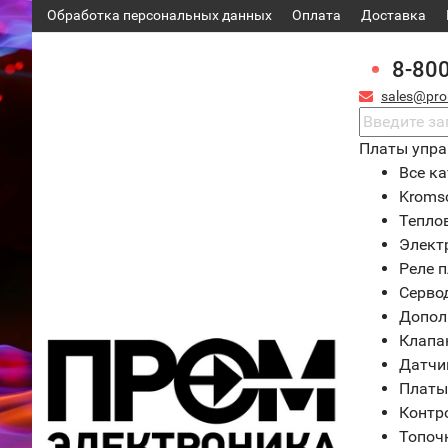
Обработка персональных данных
Оплата
Доставка
8-80
sales@pro
Платы упра
Все ка
Kroms
Тепло
Элект
Реле 
Серво
Допол
Клапа
Датчи
Платы
Контр
Топоч