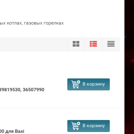
х котлах, газовых горелках
В корзину
 39819530, 36507990
В корзину
0 для Baxi