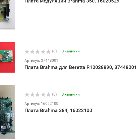
Плата модуляции Brahma 350, 16020529
(0)
В наличии
Артикул: 37448001
Плата Brahma для Beretta R10028890, 37448001
(0)
В наличии
Артикул: 16022100
Плата Brahma 384, 16022100