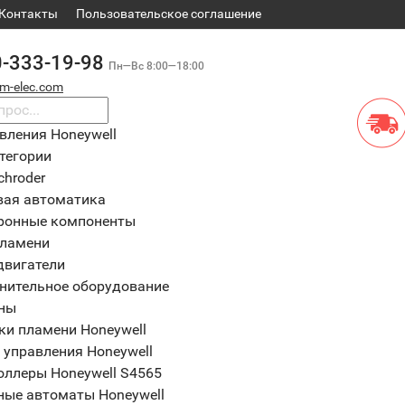
Контакты
​Пользовательское соглашение
0-333-19-98
Пн—Вс 8:00—18:00
m-elec.com
вления Honeywell
тегории
chroder
вая автоматика
ронные компоненты
пламени
двигатели
нительное оборудование
ны
ки пламени Honeywell
 управления Honeywell
оллеры Honeywell S4565
ные автоматы Honeywell