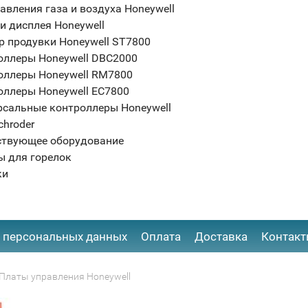
авления газа и воздуха Honeywell
и дисплея Honeywell
р продувки Honeywell ST7800
оллеры Honeywell DBC2000
оллеры Honeywell RM7800
оллеры Honeywell EC7800
рсальные контроллеры Honeywell
chroder
ствующее оборудование
ы для горелок
ки
 персональных данных
Оплата
Доставка
Контак
Платы управления Honeywell