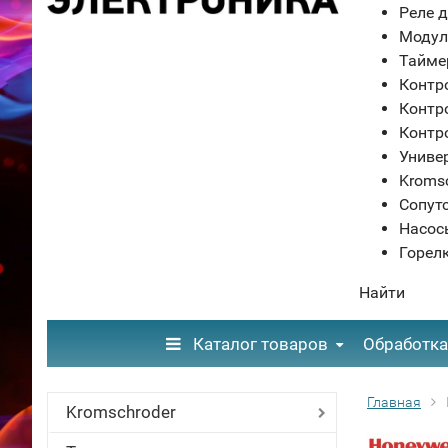
Реле д
Модул
Тайме
Контр
Контр
Контр
Униве
Kroms
Сопут
Насос
Горел
Найти
Каталог товаров
Обработка
Главная
Kromschroder