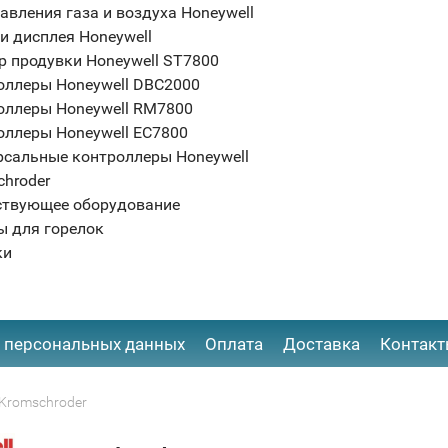
авления газа и воздуха Honeywell
и дисплея Honeywell
р продувки Honeywell ST7800
оллеры Honeywell DBC2000
оллеры Honeywell RM7800
оллеры Honeywell EC7800
рсальные контроллеры Honeywell
chroder
ствующее оборудование
ы для горелок
ки
 персональных данных
Оплата
Доставка
Контак
Kromschroder