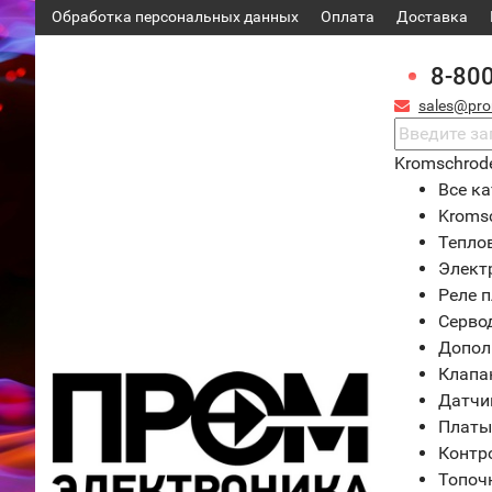
Обработка персональных данных
Оплата
Доставка
8-80
sales@pro
Kromschrod
Все ка
Kroms
Тепло
Элект
Реле 
Серво
Допол
Клапа
Датчи
Платы
Контр
Топоч