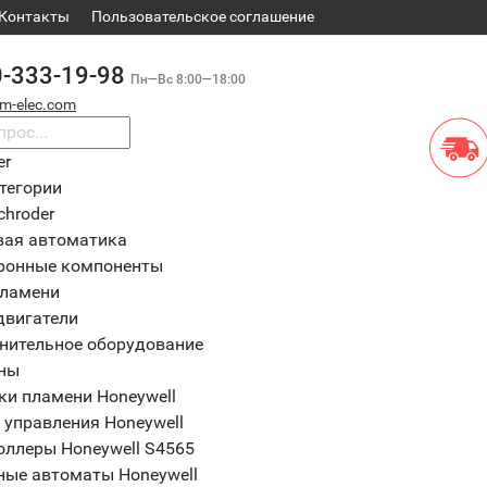
Контакты
​Пользовательское соглашение
0-333-19-98
Пн—Вс 8:00—18:00
m-elec.com
er
тегории
chroder
вая автоматика
ронные компоненты
пламени
двигатели
нительное оборудование
ны
ки пламени Honeywell
 управления Honeywell
оллеры Honeywell S4565
ные автоматы Honeywell