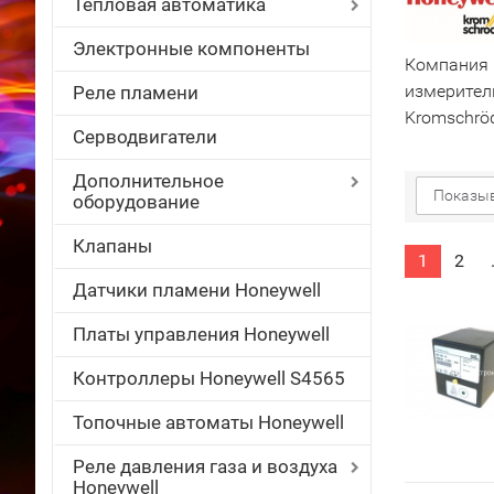
Тепловая автоматика
Электронные компоненты
Компания 
измерител
Реле пламени
Kromschrö
Серводвигатели
Дополнительное
Показыв
оборудование
Клапаны
1
2
Датчики пламени Honeywell
Платы управления Honeywell
Контроллеры Honeywell S4565
Топочные автоматы Honeywell
Реле давления газа и воздуха
Honeywell