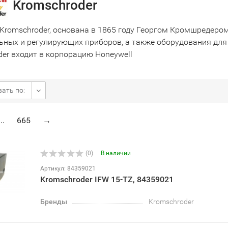
Kromschroder
Kromschroder, основана в 1865 году Георгом Кромшредеро
ьных и регулирующих приборов, а также оборудования для 
der входит в корпорацию Honeywell
ать по:
...
665
→
(0)
В наличии
Артикул: 84359021
Kromschroder IFW 15-TZ, 84359021
Бренды
Kromschroder