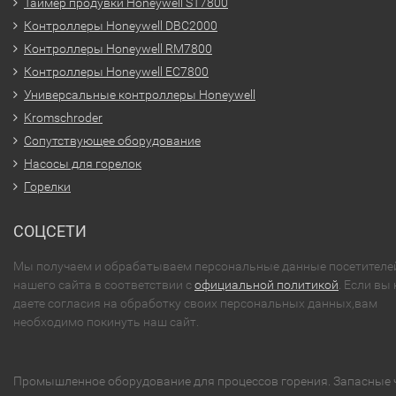
Таймер продувки Honeywell ST7800
Контроллеры Honeywell DBC2000
Контроллеры Honeywell RM7800
Контроллеры Honeywell EC7800
Универсальные контроллеры Honeywell
Kromschroder
Сопутствующее оборудование
Насосы для горелок
Горелки
СОЦСЕТИ
Мы получаем и обрабатываем персональные данные посетителе
нашего сайта в соответствии с
официальной политикой
. Если вы 
даете согласия на обработку своих персональных данных,вам
необходимо покинуть наш сайт.
Промышленное оборудование для процессов горения. Запасные 