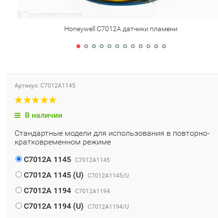
Honeywell C7012A датчики пламени
Артикул: C7012A1145
В наличии
Стандартные модели для использования в повторно-
кратковременном режиме
C7012A 1145
C7012A1145
C7012A 1145 (U)
C7012A1145/U
C7012A 1194
C7012A1194
C7012A 1194 (U)
C7012A1194/U