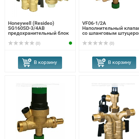
Honeywell (Resideo)
VF06-1/2A
SG160SD-3/4AB
Наполнительный клапа
предохранительный блок
со шланговым штуцер
...
090...
(0)
(0)
В корзину
В корзину