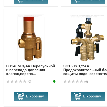
DU146M-3/4A Перепускной
SG160S-1/2AA
и перепада давления
Предохранительный бл
клапан,перепа...
защиты водонагревател.
(0)
(0)
В корзину
В корзину