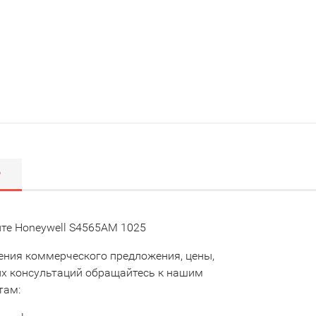
Р
те Honeywell S4565AM 1025
ения коммерческого предложения, цены,
их консультаций обращайтесь к нашим
там: