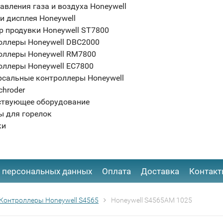
авления газа и воздуха Honeywell
и дисплея Honeywell
р продувки Honeywell ST7800
оллеры Honeywell DBC2000
оллеры Honeywell RM7800
оллеры Honeywell EC7800
рсальные контроллеры Honeywell
chroder
ствующее оборудование
ы для горелок
ки
 персональных данных
Оплата
Доставка
Контак
Контроллеры Honeywell S4565
Honeywell S4565AM 1025