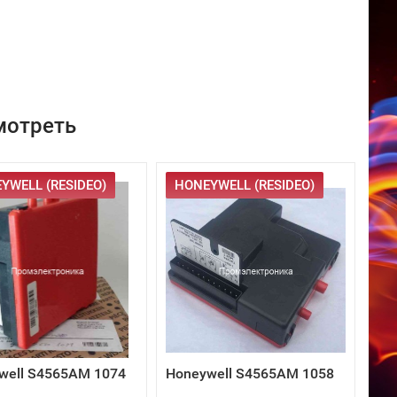
мотреть
YWELL (RESIDEO)
HONEYWELL (RESIDEO)
well S4565AM 1074
Honeywell S4565AM 1058