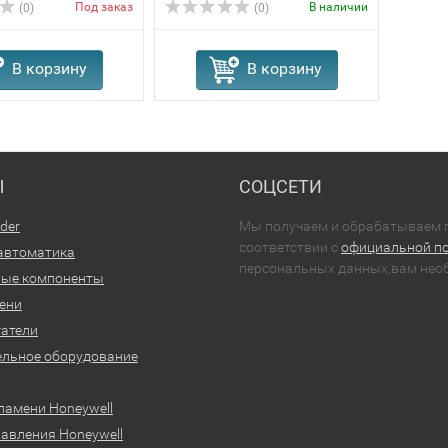
Под заказ
В наличии
(0)
(0)
В корзину
В корзину
Ы
СОЦСЕТИ
der
Мы получаем и обрабатываем п
соответствии с
официальной п
автоматика
персональных данных,вам необ
ные компоненты
ени
атели
льное оборудование
ламени Honeywell
авления Honeywell