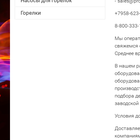
Насосы для горелок
- sales@pr
Горелки
+7958-623-
8-800-333-
Мы операт
свяжемся 
Среднее вр
В нашем р
оборудова
оборудова
производс
подбора д
заводской
Условия д
Доставляе
компаниям