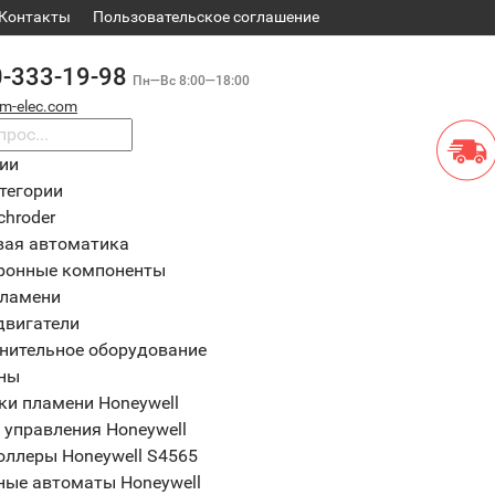
Контакты
​Пользовательское соглашение
0-333-19-98
Пн—Вс 8:00—18:00
m-elec.com
рии
тегории
chroder
вая автоматика
ронные компоненты
пламени
двигатели
нительное оборудование
ны
ки пламени Honeywell
 управления Honeywell
оллеры Honeywell S4565
ные автоматы Honeywell