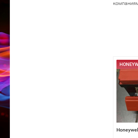
компаниям
HONEYWE
Honeywel