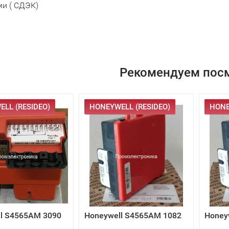
и ( СДЭК)
Рекомендуем пос
LL (RESIDEO)
HONEYWELL (RESIDEO)
HONE
l S4565AM 3090
Honeywell S4565AM 1082
Honey