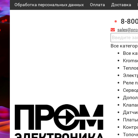
Обработка персональных данных
Оплата
Доставка
8-80
sales@pro
Все катего
Все ка
Kroms
Тепло
Элект
Реле 
Серво
Допол
Клапа
Датчи
Платы
Контр
Топоч