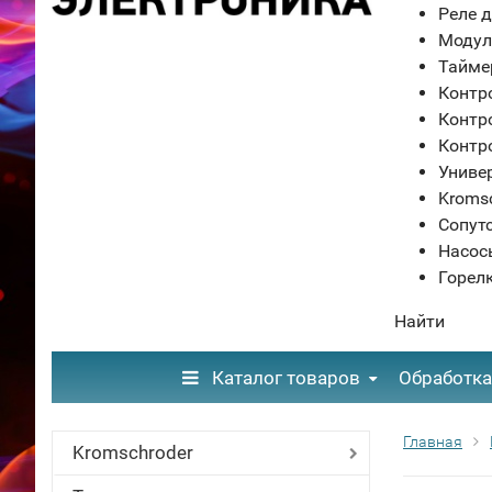
Реле д
Модул
Тайме
Контр
Контр
Контр
Униве
Kroms
Сопут
Насос
Горел
Найти
Каталог товаров
Обработка
Главная
Kromschroder