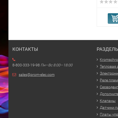
КОНТАКТЫ
РАЗДЕЛ
Kromschro
8-800-333-19-98
Пн—Вс 8:00—18:00
Тепловая 
Электрон
sales@prom-elec.com
Реле плам
Серводвиг
Дополните
Клапаны
Датчики п
Платы упр