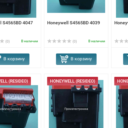
l S4565BD 4047
Honeywell S4565BD 4039
Honey
В наличии
В наличии
(0)
(0)
В корзину
В корзину
LL (RESIDEO)
HONEYWELL (RESIDEO)
HONE