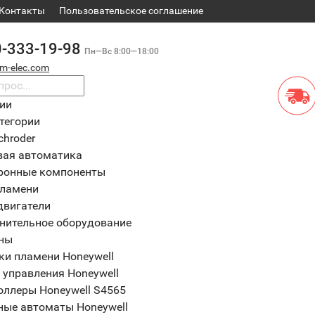
Контакты
​Пользовательское соглашение
0-333-19-98
Пн—Вс 8:00—18:00
m-elec.com
рии
тегории
chroder
вая автоматика
ронные компоненты
пламени
двигатели
нительное оборудование
ны
ки пламени Honeywell
 управления Honeywell
оллеры Honeywell S4565
ные автоматы Honeywell