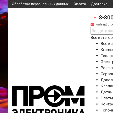
Обработка персональных данных
Оплата
Доставка
8-80
sales@pro
Все катего
Все ка
Kroms
Тепло
Элект
Реле 
Серво
Допол
Клапа
Датчи
Платы
Контр
Топоч