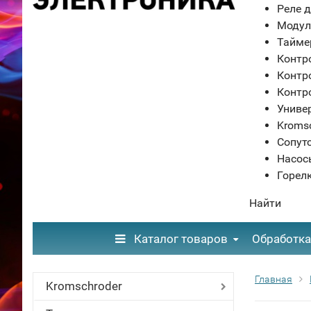
Реле д
Модул
Тайме
Контр
Контр
Контр
Униве
Kroms
Сопут
Насос
Горел
Найти
Каталог товаров
Обработка
Главная
Kromschroder