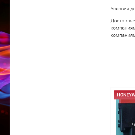
Условия д
Доставляе
компаниям
компаниям
HONEYWE