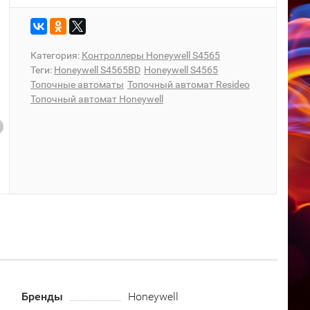
Категория:
Контроллеры Honeywell S4565
Теги:
Honeywell S4565BD
Honeywell S4565
Топочные автоматы
Топочный автомат Resideo
Топочный автомат Honeywell
Бренды
Honeywell