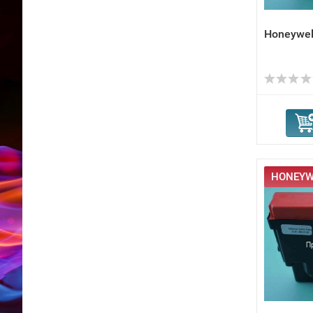
Honeywel
HONEYWE