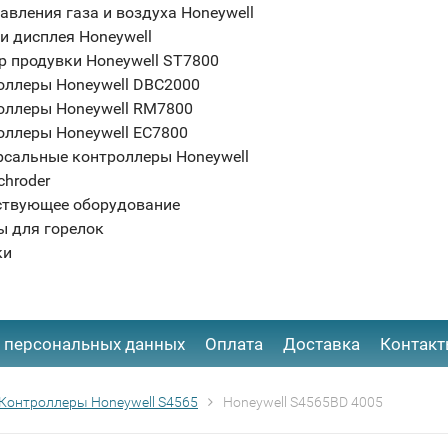
авления газа и воздуха Honeywell
и дисплея Honeywell
р продувки Honeywell ST7800
оллеры Honeywell DBC2000
оллеры Honeywell RM7800
оллеры Honeywell EC7800
рсальные контроллеры Honeywell
chroder
ствующее оборудование
ы для горелок
ки
 персональных данных
Оплата
Доставка
Контак
Контроллеры Honeywell S4565
Honeywell S4565BD 4005