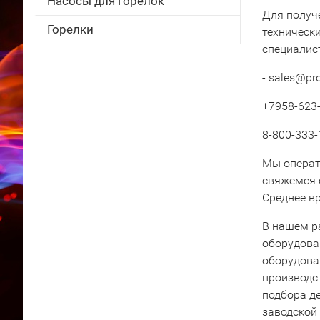
Насосы для горелок
Для получ
Горелки
техническ
специалис
- sales@pr
+7958-623-
8-800-333-
Мы операт
свяжемся 
Среднее вр
В нашем р
оборудова
оборудова
производс
подбора д
заводской