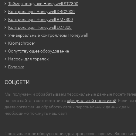
Таймер продувки Honeywell ST7800
Контроллеры Honeywell DBC2000
Контроллеры Honeywell RM7800
Контроллеры Honeywell EC7800
Универсальные контроллеры Honeywell
Kromschroder
Сопутствующее оборудование
Насосы для горелок
Горелки
СОЦСЕТИ
Мы получаем и обрабатываем персональные данные посетителе
нашего сайта в соответствии с
официальной политикой
. Если вы 
даете согласия на обработку своих персональных данных,вам
необходимо покинуть наш сайт.
Промышленное оборудование для процессов горения. Запасные 