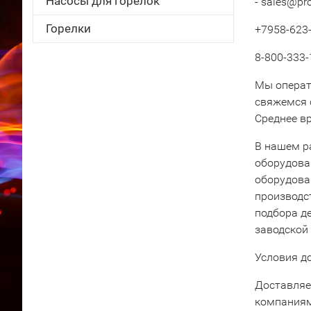
Насосы для горелок
- sales@pr
Горелки
+7958-623-
8-800-333-
Мы операт
свяжемся 
Среднее вр
В нашем р
оборудова
оборудова
производс
подбора д
заводской
Условия д
Доставляе
компаниям