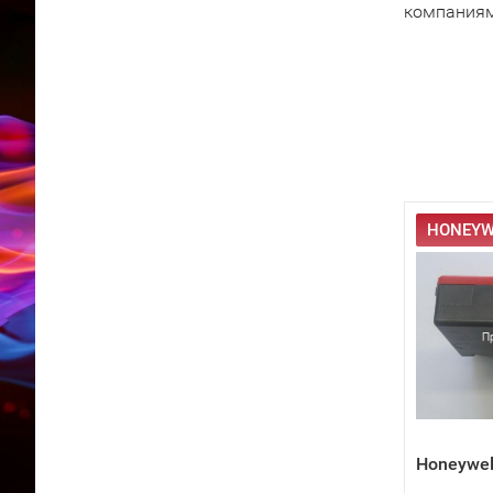
компаниям
HONEYWE
Honeywel