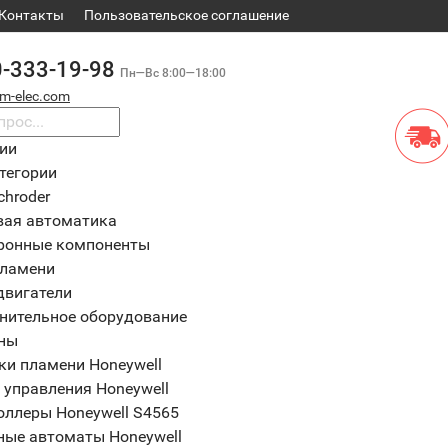
Контакты
​Пользовательское соглашение
0-333-19-98
Пн—Вс 8:00—18:00
m-elec.com
рии
тегории
chroder
вая автоматика
ронные компоненты
пламени
двигатели
нительное оборудование
ны
ки пламени Honeywell
 управления Honeywell
оллеры Honeywell S4565
ные автоматы Honeywell