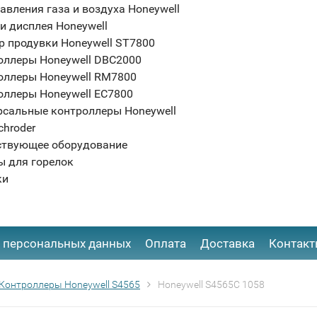
авления газа и воздуха Honeywell
и дисплея Honeywell
р продувки Honeywell ST7800
оллеры Honeywell DBC2000
оллеры Honeywell RM7800
оллеры Honeywell EC7800
рсальные контроллеры Honeywell
chroder
ствующее оборудование
ы для горелок
ки
 персональных данных
Оплата
Доставка
Контак
Контроллеры Honeywell S4565
Honeywell S4565C 1058