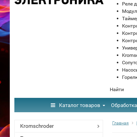
Реле д
Модул
Тайме
Контр
Контр
Контр
Униве
Kroms
Сопут
Насос
Горел
Найти
Каталог товаров
Обработка
Главная
Kromschroder