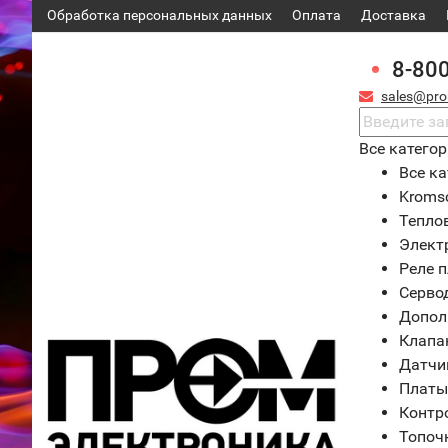
Обработка персональных данных
Оплата
Доставка
8-80
sales@pro
Все катего
Все ка
Kroms
Тепло
Элект
Реле 
Серво
Допол
Клапа
Датчи
Платы
Контр
Топоч