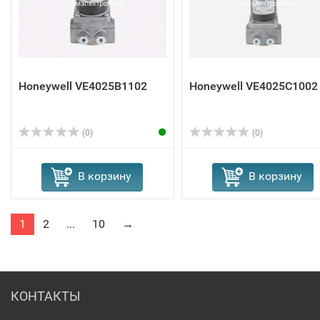
Honeywell VE4025B1102
Honeywell VE4025C1002
(0)
(0)
В корзину
В корзину
1
2
...
10
→
КОНТАКТЫ