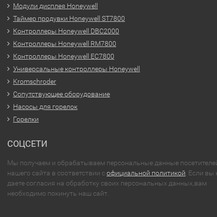
Модули дисплея Honeywell
Таймер продувки Honeywell ST7800
Контроллеры Honeywell DBC2000
Контроллеры Honeywell RM7800
Контроллеры Honeywell EC7800
Универсальные контроллеры Honeywell
Kromschroder
Сопутствующее оборудование
Насосы для горелок
Горелки
СОЦСЕТИ
Мы получаем и обрабатываем персональные данные посетителе
нашего сайта в соответствии с
официальной политикой
. Если вы 
даете согласия на обработку своих персональных данных,вам
необходимо покинуть наш сайт.