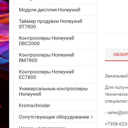
Модули дисплея Honeywell
Таймер продувки Honeywell
ST7800
Контроллеры Honeywell
DBC2000
ОБЗО
Контроллеры Honeywell
RM7800
Контроллеры Honeywell
Заказывай
EC7800
Для получ
Универсальные контроллеры
Honeywell
техническ
специалис
Kromschroder
- sales@pr
Сопутствующее оборудование
+7958-623-