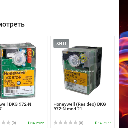
мотреть
ХИТ!
well DKG 972-N
Honeywell (Resideo) DKG
7
972-N mod.21
В наличии
В наличии
(0)
(0)