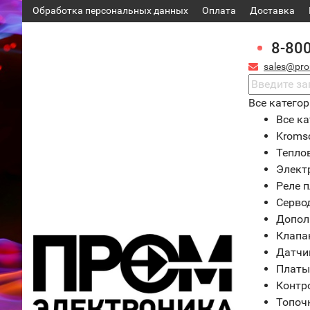
Обработка персональных данных
Оплата
Доставка
8-80
sales@pro
Все катего
Все ка
Kroms
Тепло
Элект
Реле 
Серво
Допол
Клапа
Датчи
Платы
Контр
Топоч