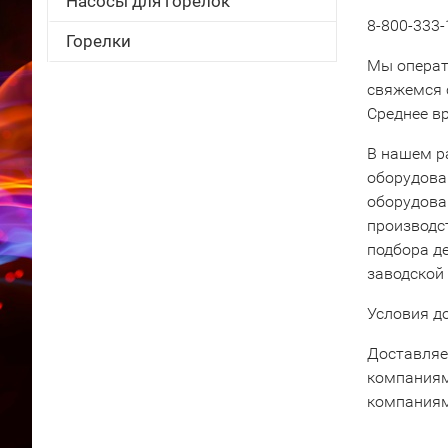
Насосы для горелок
8-800-333-
Горелки
Мы операт
свяжемся 
Среднее вр
В нашем р
оборудова
оборудова
производс
подбора д
заводской
Условия д
Доставляе
компаниям
компаниям