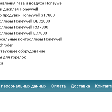
авления газа и воздуха Honeywell
и дисплея Honeywell
р продувки Honeywell ST7800
оллеры Honeywell DBC2000
оллеры Honeywell RM7800
оллеры Honeywell EC7800
рсальные контроллеры Honeywell
chroder
ствующее оборудование
ы для горелок
ки
 персональных данных
Оплата
Доставка
Контак