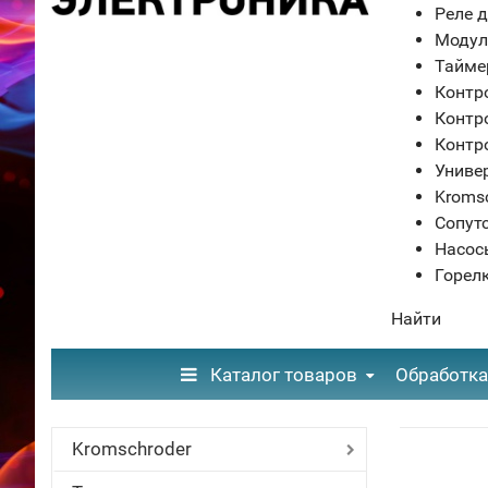
Реле д
Модул
Тайме
Контр
Контр
Контр
Униве
Kroms
Сопут
Насос
Горел
Найти
Каталог товаров
Обработка
Kromschroder