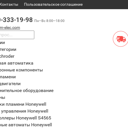
Контакты
​Пользовательское соглашение
0-333-19-98
Пн—Вс 8:00—18:00
m-elec.com
рии
тегории
chroder
вая автоматика
ронные компоненты
пламени
двигатели
нительное оборудование
ны
ки пламени Honeywell
 управления Honeywell
оллеры Honeywell S4565
ные автоматы Honeywell