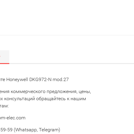
Р
те Honeywell DKG972-N mod.27
ения коммерческого предложения, цены,
их консультаций обращайтесь к нашим
там:
om-elec.com
59-59 (Whatsapp, Telegram)