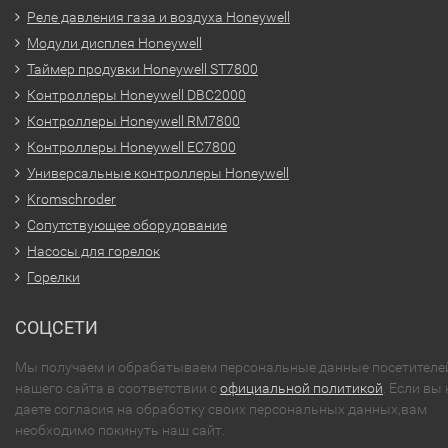
Реле давления газа и воздуха Honeywell
Модули дисплея Honeywell
Таймер продувки Honeywell ST7800
Контроллеры Honeywell DBC2000
Контроллеры Honeywell RM7800
Контроллеры Honeywell EC7800
Универсальные контроллеры Honeywell
Kromschroder
Сопутствующее оборудование
Насосы для горелок
Горелки
СОЦСЕТИ
Мы получаем и обрабатываем персональные данные посетителе
нашего сайта в соответствии с
официальной политикой
. Если вы 
даете согласия на обработку своих персональных данных,вам
необходимо покинуть наш сайт.