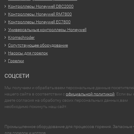
Контроллеры Honeywell DBC2000
Контроллеры Honeywell RM7800
Контроллеры Honeywell EC7800
Универсальные контроллеры Honeywell
Kromschroder
Сопутствующее оборудование
Насосы для горелок
Горелки
СОЦСЕТИ
Мы получаем и обрабатываем персональные данные посетителе
нашего сайта в соответствии с
официальной политикой
. Если вы 
даете согласия на обработку своих персональных данных,вам
необходимо покинуть наш сайт.
Промышленное оборудование для процессов горения. Запасные 
для горелок и котлов