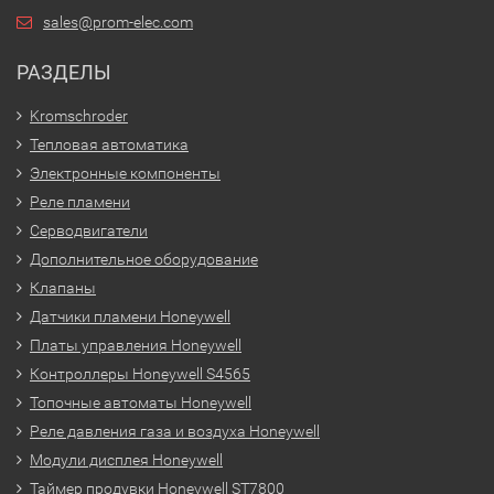
sales@prom-elec.com
РАЗДЕЛЫ
Kromschroder
Тепловая автоматика
Электронные компоненты
Реле пламени
Серводвигатели
Дополнительное оборудование
Клапаны
Датчики пламени Honeywell
Платы управления Honeywell
Контроллеры Honeywell S4565
Топочные автоматы Honeywell
Реле давления газа и воздуха Honeywell
Модули дисплея Honeywell
Таймер продувки Honeywell ST7800