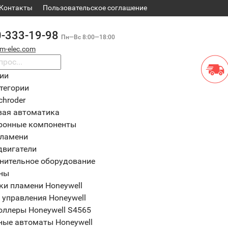
Контакты
​Пользовательское соглашение
0-333-19-98
Пн—Вс 8:00—18:00
m-elec.com
рии
тегории
chroder
вая автоматика
ронные компоненты
пламени
двигатели
нительное оборудование
ны
ки пламени Honeywell
 управления Honeywell
оллеры Honeywell S4565
ные автоматы Honeywell