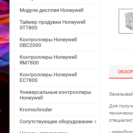
Модули дисплея Honeywell
Таймер продувки Honeywell
ST7800
Контроллеры Honeywell
DBC2000
Контроллеры Honeywell
RM7800
ОБЗО
Контроллеры Honeywell
EC7800
Универсальные контроллеры
Заказывай
Honeywell
Для получ
Kromschroder
техническ
специалис
Сопутствующее оборудование
- sales@pr