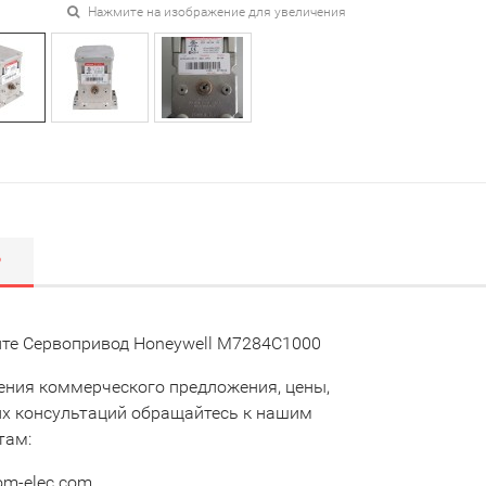
Нажмите на изображение для увеличения
Р
те Сервопривод Honeywell M7284C1000
ения коммерческого предложения, цены,
их консультаций обращайтесь к нашим
там:
om-elec.com