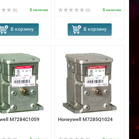
В наличии
В наличии
(0)
(0)
В корзину
В корзину
well M7284C1059
Honeywell M7285Q1024