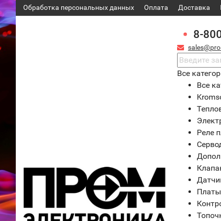
Обработка персональных данных
Оплата
Доставка
8-80
sales@pro
Все катего
Все ка
Kroms
Тепло
Элект
Реле 
Серво
Допол
Клапа
Датчи
Платы
Контр
Топоч