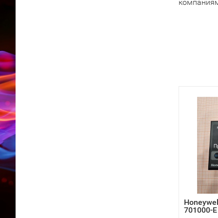
компаниям
Honeywel
701000-E