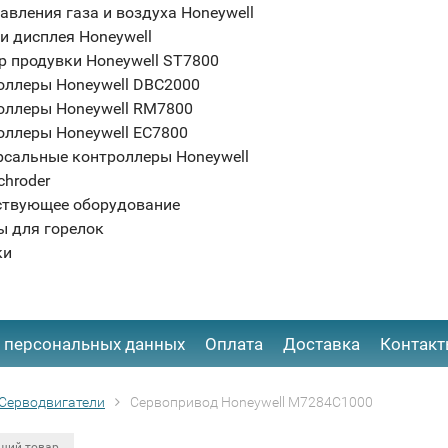
авления газа и воздуха Honeywell
и дисплея Honeywell
р продувки Honeywell ST7800
оллеры Honeywell DBC2000
оллеры Honeywell RM7800
оллеры Honeywell EC7800
рсальные контроллеры Honeywell
chroder
ствующее оборудование
ы для горелок
ки
 персональных данных
Оплата
Доставка
Контак
Серводвигатели
Сервопривод Honeywell M7284C1000
щий товар