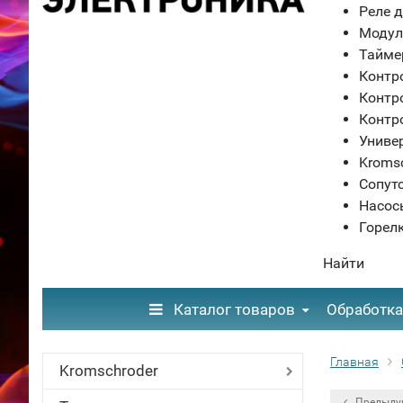
Реле д
Модул
Тайме
Контр
Контр
Контр
Униве
Kroms
Сопут
Насос
Горел
Найти
Каталог товаров
Обработка
Главная
Kromschroder
Предыду