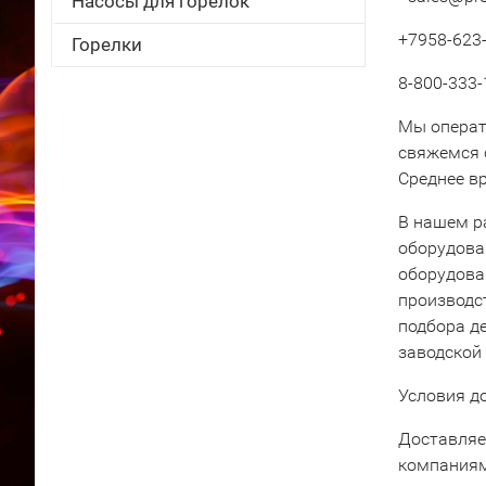
Насосы для горелок
+7958-623-
Горелки
8-800-333-
Мы операт
свяжемся 
Среднее вр
В нашем р
оборудова
оборудова
производс
подбора д
заводской
Условия д
Доставляе
компаниям