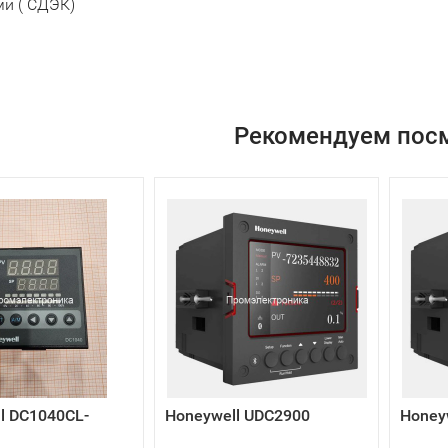
и ( СДЭК)
Рекомендуем пос
l DC1040CL-
Honeywell UDC2900
Honey