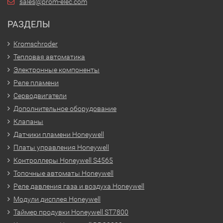
sales@prom-elec.com
РАЗДЕЛЫ
Kromschroder
Тепловая автоматика
Электронные компоненты
Реле пламени
Серводвигатели
Дополнительное оборудование
Клапаны
Датчики пламени Honeywell
Платы управления Honeywell
Контроллеры Honeywell S4565
Топочные автоматы Honeywell
Реле давления газа и воздуха Honeywell
Модули дисплея Honeywell
Таймер продувки Honeywell ST7800