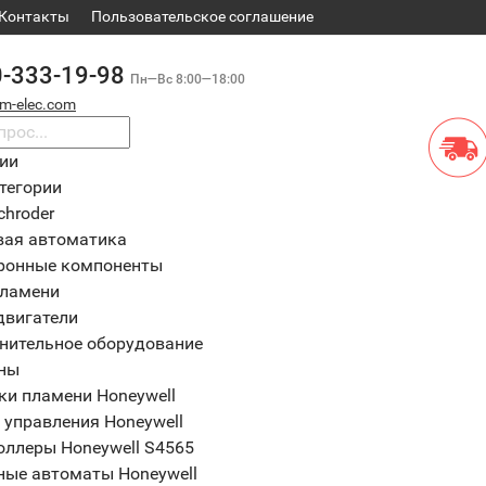
Контакты
​Пользовательское соглашение
0-333-19-98
Пн—Вс 8:00—18:00
m-elec.com
рии
тегории
chroder
вая автоматика
ронные компоненты
пламени
двигатели
нительное оборудование
ны
ки пламени Honeywell
 управления Honeywell
оллеры Honeywell S4565
ные автоматы Honeywell