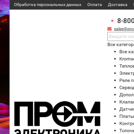
Обработка персональных данных
Оплата
Доставка
8-80
sales@pro
Все катего
Все ка
Kroms
Тепло
Элект
Реле 
Серво
Допол
Клапа
Датчи
Платы
Контр
Топоч