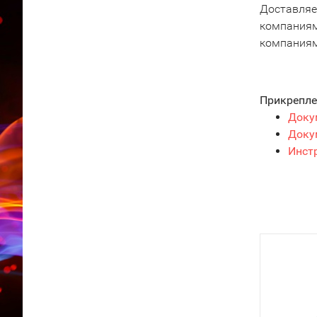
Доставляе
компаниям
компаниям
Прикрепл
Докум
Докум
Инстр