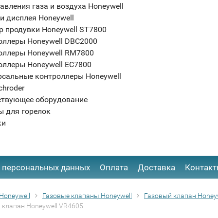
авления газа и воздуха Honeywell
и дисплея Honeywell
р продувки Honeywell ST7800
оллеры Honeywell DBC2000
оллеры Honeywell RM7800
оллеры Honeywell EC7800
рсальные контроллеры Honeywell
chroder
ствующее оборудование
ы для горелок
ки
 персональных данных
Оплата
Доставка
Контак
Honeywell
Газовые клапаны Honeywell
Газовый клапан Honeywe
 клапан Honeywell VR4605