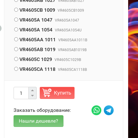
VR4605AB 1027
VR4605AB1027
VR4605CB 1009
VR4605CB1009
VR4605A 1047
VR4605A1047
VR4605A 1054
VR4605A1054U
VR4605AA 1011
VR4605AA1011B
VR4605AB 1019
VR4605AB1019B
VR4605C 1029
VR4605C1029B
VR4605CA 1118
VR4605CA1118B
Купить
Заказать оборудование: