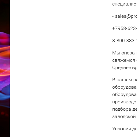
специалис
- sales@pr
+7958-623-
8-800-333-
Мы операт
свяжемся 
Среднее вр
В нашем р
оборудова
оборудова
производс
подбора д
заводской
Условия д