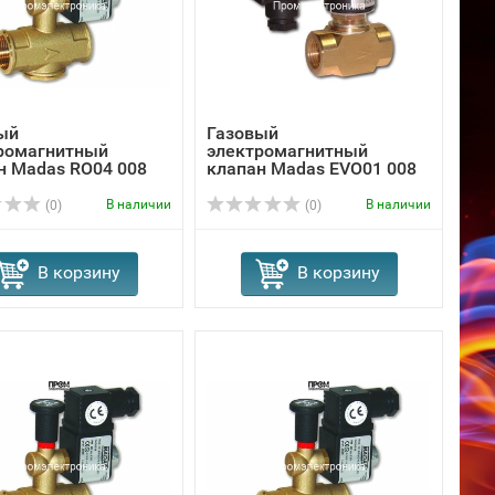
ый
Газовый
ромагнитный
электромагнитный
н Madas RO04 008
клапан Madas EVО01 008
В наличии
В наличии
(0)
(0)
В корзину
В корзину