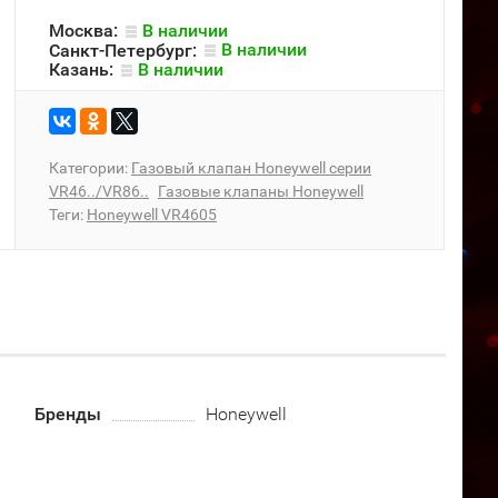
Москва:
В наличии
Санкт-Петербург:
В наличии
Казань:
В наличии
Категории:
Газовый клапан Honeywell серии
VR46../VR86..
Газовые клапаны Honeywell
Теги:
Honeywell VR4605
Бренды
Honeywell