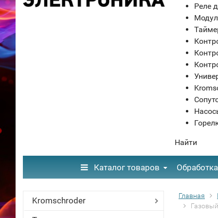
Реле д
Модул
Тайме
Контр
Контр
Контр
Униве
Kroms
Сопут
Насос
Горел
Найти
Каталог товаров
Обработка
Главная
Kromschroder
Газовый