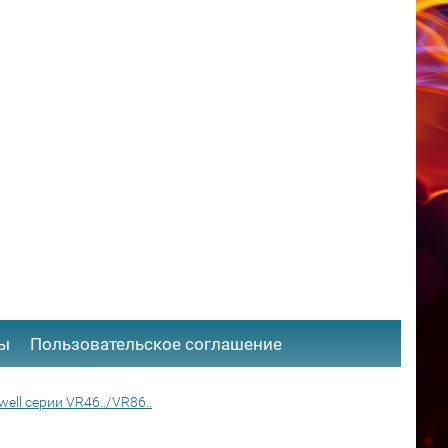
ты
​Пользовательское соглашение
ll серии VR46../VR86..