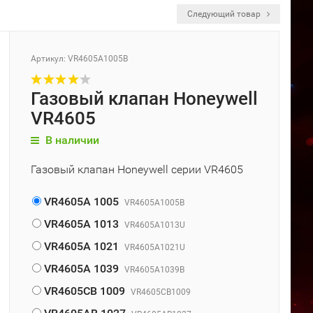
Следующий товар
Артикул: VR4605A1005B
Газовый клапан Honeywell
VR4605
В наличии
Газовый клапан Honeywell серии VR4605
VR4605A 1005
VR4605A1005B
VR4605A 1013
VR4605A1013U
VR4605A 1021
VR4605A1021U
VR4605A 1039
VR4605A1039B
VR4605CB 1009
VR4605CB1009