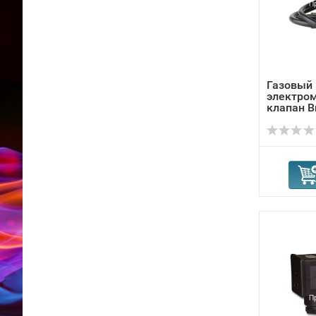
Газовый
электро
клапан B
1356460