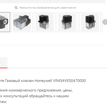
Нажмите на изображение для увеличения
Р
те Газовый клапан Honeywell VR434VE50470000
ения коммерческого предложения, цены,
их консультаций обращайтесь к нашим
там: