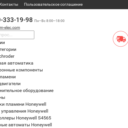
Контакты
​Пользовательское соглашение
0-333-19-98
Пн—Вс 8:00—18:00
m-elec.com
рии
тегории
chroder
вая автоматика
ронные компоненты
пламени
двигатели
нительное оборудование
ны
ки пламени Honeywell
 управления Honeywell
оллеры Honeywell S4565
ные автоматы Honeywell