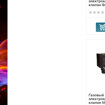
электро
клапан B
1356460
Газовый
электро
клапан M