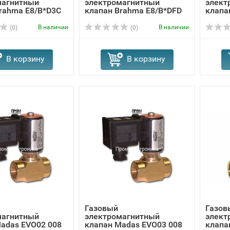
магнитный
электромагнитный
элект
rahma E8/B*D3C
клапан Brahma Е8/B*DFD
клапа
1
13564811
В наличии
В наличии
(0)
(0)
В корзину
В корзину
Газовый
Газов
магнитный
электромагнитный
элект
adas EVО02 008
клапан Madas EVО03 008
клапа