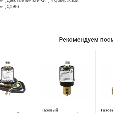
и ( Деловые линии и КИТ) и курьерскими
и ( СДЭК)
Рекомендуем пос
Газовый
Газов