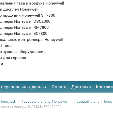
авления газа и воздуха Honeywell
и дисплея Honeywell
р продувки Honeywell ST7800
оллеры Honeywell DBC2000
оллеры Honeywell RM7800
оллеры Honeywell EC7800
рсальные контроллеры Honeywell
chroder
ствующее оборудование
ы для горелок
ки
 персональных данных
Оплата
Доставка
Контак
Honeywell
Газовые клапаны Honeywell
Газовый клапан Honeyw
 клапан Honeywell VR434VE50470000