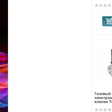
Газовый
электро
клапан 
ВН1/2Н-0