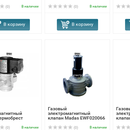
008
В наличии
В наличии
(0)
(0)
В корзину
В корзину
Газовый
Газов
магнитный
электромагнитный
элект
Термобрест
клапан Madas EWF020066
клапа
,2
008
008
В наличии
В наличии
(0)
(0)