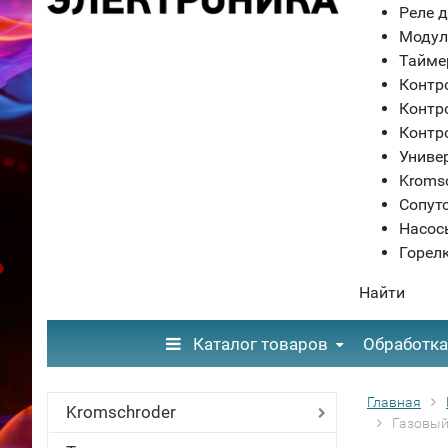
Реле д
Модул
Тайме
Контр
Контр
Контр
Униве
Kroms
Сопут
Насос
Горел
Найти
Каталог товаров
Обработка
Главная
Kromschroder
Газовый