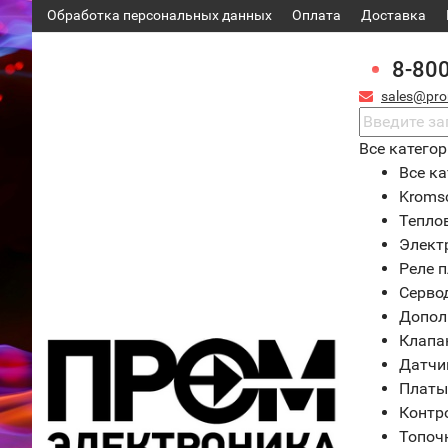
Обработка персональных данных
Оплата
Доставка
8-80
sales@pro
Все катего
Все ка
Kroms
Тепло
Элект
Реле 
Серво
Допол
Клапа
Датчи
Платы
Контр
Топоч