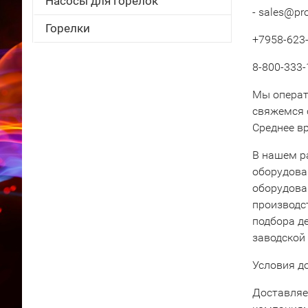
Насосы для горелок
- sales@pr
Горелки
+7958-623-
8-800-333-
Мы операт
свяжемся 
Среднее вр
В нашем р
оборудова
оборудова
производс
подбора д
заводской
Условия д
Доставляе