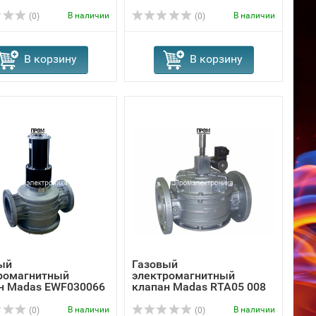
008
В наличии
В наличии
(0)
(0)
В корзину
В корзину
ый
Газовый
ромагнитный
электромагнитный
н Madas EWF030066
клапан Madas RTA05 008
В наличии
В наличии
(0)
(0)