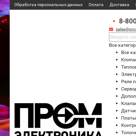
Обработка персональных данных
Оплата
Доставка
8-80
sales@pro
Все катего
Все ка
Kroms
Тепло
Элект
Реле 
Серво
Допол
Клапа
Датчи
Платы
Контр
Топоч