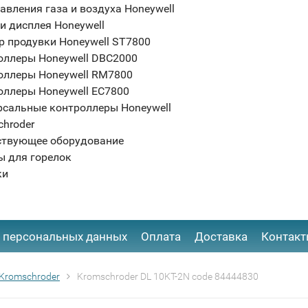
авления газа и воздуха Honeywell
и дисплея Honeywell
р продувки Honeywell ST7800
оллеры Honeywell DBC2000
оллеры Honeywell RM7800
оллеры Honeywell EC7800
рсальные контроллеры Honeywell
chroder
ствующее оборудование
ы для горелок
ки
 персональных данных
Оплата
Доставка
Контак
Kromschroder
Kromschroder DL 10KT-2N code 84444830