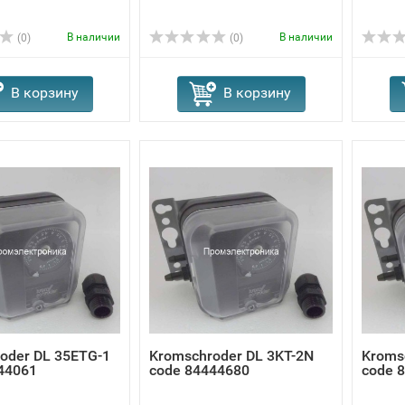
В наличии
В наличии
(0)
(0)
В корзину
В корзину
oder DL 35ETG-1
Kromschroder DL 3KT-2N
Kroms
44061
code 84444680
code 