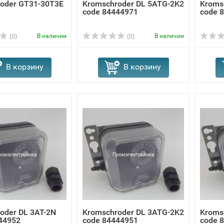
oder GT31-30T3E
Kromschroder DL 5ATG-2K2
Kroms
code 84444971
code 
В наличии
В наличии
(0)
(0)
В корзину
В корзину
oder DL 3AT-2N
Kromschroder DL 3ATG-2K2
Kroms
44952
code 84444951
code 