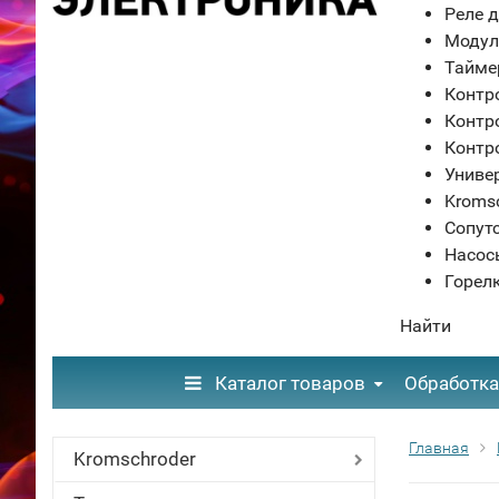
Реле д
Модул
Тайме
Контр
Контр
Контр
Униве
Kroms
Сопут
Насос
Горел
Найти
Каталог товаров
Обработка
Главная
Kromschroder