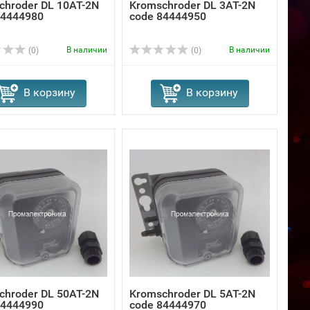
chroder DL 10AT-2N
Kromschroder DL 3AT-2N
84444980
code 84444950
В наличии
В наличии
(0)
(0)
В корзину
В корзину
chroder DL 50AT-2N
Kromschroder DL 5AT-2N
84444990
code 84444970