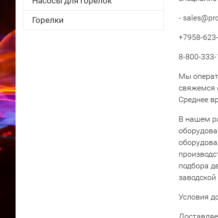
Насосы для горелок
- sales@pr
Горелки
+7958-623-
8-800-333-
Мы операт
свяжемся 
Среднее вр
В нашем р
оборудова
оборудова
производс
подбора д
заводской
Условия д
Доставляе