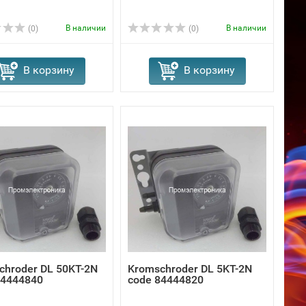
В наличии
В наличии
(0)
(0)
В корзину
В корзину
chroder DL 50KT-2N
Kromschroder DL 5KT-2N
84444840
code 84444820