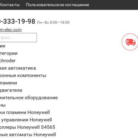
Контакты
​Пользовательское соглашение
0-333-19-98
Пн—Вс 8:00—18:00
m-elec.com
рии
тегории
chroder
вая автоматика
ронные компоненты
пламени
двигатели
нительное оборудование
ны
ки пламени Honeywell
 управления Honeywell
оллеры Honeywell S4565
ные автоматы Honeywell