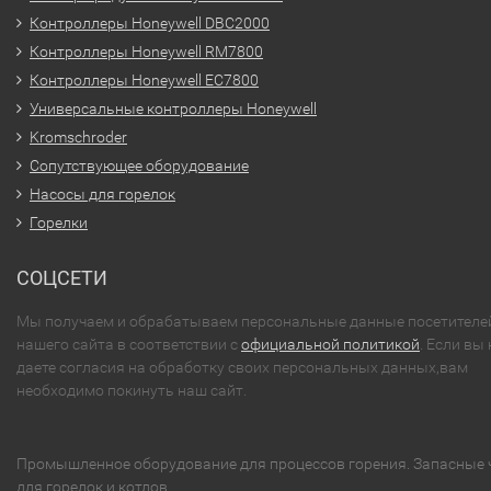
Контроллеры Honeywell DBC2000
Контроллеры Honeywell RM7800
Контроллеры Honeywell EC7800
Универсальные контроллеры Honeywell
Kromschroder
Сопутствующее оборудование
Насосы для горелок
Горелки
СОЦСЕТИ
Мы получаем и обрабатываем персональные данные посетителе
нашего сайта в соответствии с
официальной политикой
. Если вы 
даете согласия на обработку своих персональных данных,вам
необходимо покинуть наш сайт.
Промышленное оборудование для процессов горения. Запасные 
для горелок и котлов