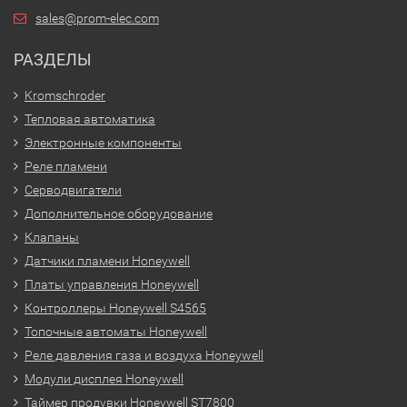
sales@prom-elec.com
РАЗДЕЛЫ
Kromschroder
Тепловая автоматика
Электронные компоненты
Реле пламени
Серводвигатели
Дополнительное оборудование
Клапаны
Датчики пламени Honeywell
Платы управления Honeywell
Контроллеры Honeywell S4565
Топочные автоматы Honeywell
Реле давления газа и воздуха Honeywell
Модули дисплея Honeywell
Таймер продувки Honeywell ST7800