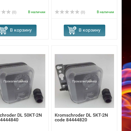
В наличии
В наличии
(0)
(0)
В корзину
В корзину
chroder DL 50KT-2N
Kromschroder DL 5KT-2N
84444840
code 84444820