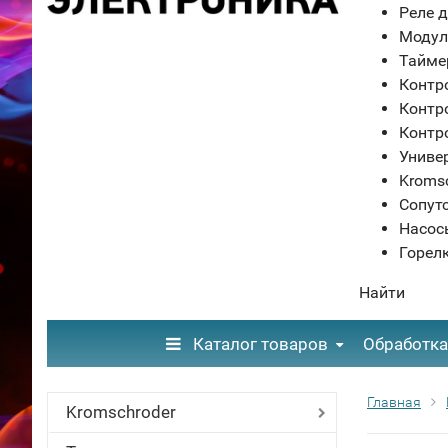
Реле д
Модул
Тайме
Контр
Контр
Контр
Униве
Kroms
Сопут
Насос
Горел
Найти
Каталог товаров
Обработка
Главная
Kromschroder