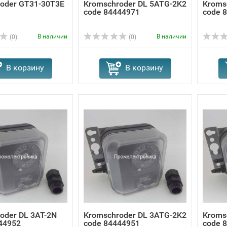
oder GT31-30T3E
Kromschroder DL 5ATG-2K2
Kroms
code 84444971
code 
В наличии
В наличии
(0)
(0)
В корзину
В корзину
oder DL 3AT-2N
Kromschroder DL 3ATG-2K2
Kroms
44952
code 84444951
code 