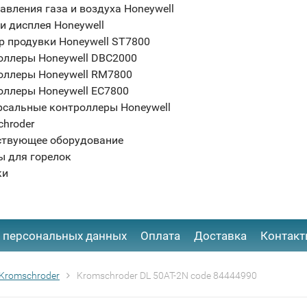
авления газа и воздуха Honeywell
и дисплея Honeywell
р продувки Honeywell ST7800
оллеры Honeywell DBC2000
оллеры Honeywell RM7800
оллеры Honeywell EC7800
рсальные контроллеры Honeywell
chroder
ствующее оборудование
ы для горелок
ки
 персональных данных
Оплата
Доставка
Контак
Kromschroder
Kromschroder DL 50AT-2N code 84444990