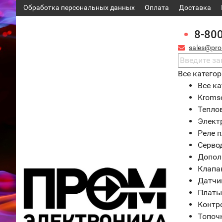
Обработка персональных данных
Оплата
Доставка
8-80
sales@pro
Все катего
Все ка
Kroms
Тепло
Элект
Реле 
Серво
Допол
Клапа
Датчи
Платы
Контр
Топоч