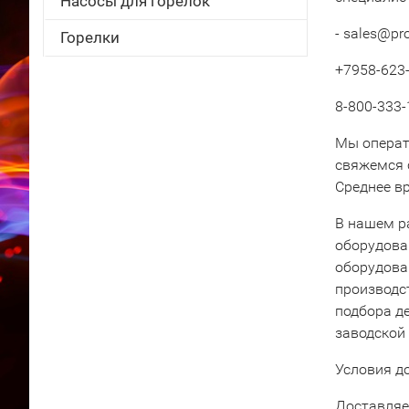
Насосы для горелок
- sales@pr
Горелки
+7958-623-
8-800-333-
Мы операт
свяжемся 
Среднее вр
В нашем р
оборудова
оборудова
производс
подбора д
заводской
Условия д
Доставляе