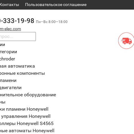
Контакты
​Пользовательское соглашение
0-333-19-98
Пн—Вс 8:00—18:00
m-elec.com
рии
тегории
chroder
вая автоматика
ронные компоненты
пламени
двигатели
нительное оборудование
ны
ки пламени Honeywell
 управления Honeywell
оллеры Honeywell S4565
ные автоматы Honeywell