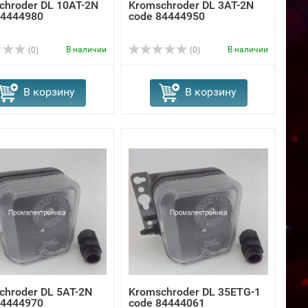
chroder DL 10AT-2N
Kromschroder DL 3AT-2N
84444980
code 84444950
В наличии
В наличии
(0)
(0)
В корзину
В корзину
chroder DL 5AT-2N
Kromschroder DL 35ETG-1
84444970
code 84444061