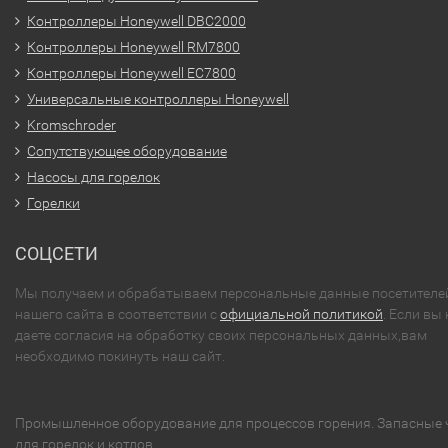
Контроллеры Honeywell DBC2000
Контроллеры Honeywell RM7800
Контроллеры Honeywell EC7800
Универсальные контроллеры Honeywell
Kromschroder
Сопутствующее оборудование
Насосы для горелок
Горелки
СОЦСЕТИ
Мы получаем и обрабатываем персональные данные посетителе
нашего сайта в соответствии с
официальной политикой
. Если вы 
даете согласия на обработку своих персональных данных,вам
необходимо покинуть наш сайт.
Промышленное оборудование для процессов горения. Запасные 
для горелок и котлов