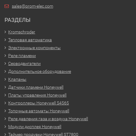
sales@prom-elec.com
РАЗДЕЛЫ
Kromschroder
Тепловая автоматика
Электронные компоненты
Реле пламени
Серводвигатели
Дополнительное оборудование
Клапаны
Датчики пламени Honeywell
Платы управления Honeywell
Контроллеры Honeywell S4565
Топочные автоматы Honeywell
Реле давления газа и воздуха Honeywell
Модули дисплея Honeywell
Таймер продувки Honeywell ST7800