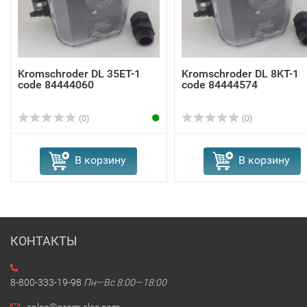
Kromschroder DL 35ET-1
Kromschroder DL 8KT-1
code 84444060
code 84444574
(0)
(0)
В корзину
В корзину
КОНТАКТЫ
8-800-333-19-98
Пн—Вс 8:00—18:00
sales@prom-elec.com