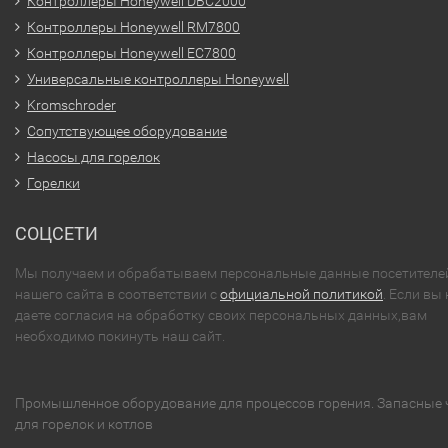
Контроллеры Honeywell DBC2000
Контроллеры Honeywell RM7800
Контроллеры Honeywell EC7800
Универсальные контроллеры Honeywell
Kromschroder
Сопутствующее оборудование
Насосы для горелок
Горелки
СОЦСЕТИ
Мы получаем и обрабатываем персональные данные посетителе
нашего сайта в соответствии с
официальной политикой
. Если вы 
даете согласия на обработку своих персональных данных,вам
необходимо покинуть наш сайт.
Промышленное оборудование для процессов горения. Запасные 
для горелок и котлов