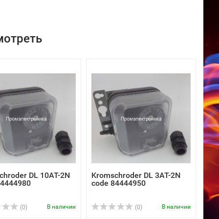
мотреть
chroder DL 10AT-2N
Kromschroder DL 3AT-2N
84444980
code 84444950
В наличии
В наличии
(0)
(0)