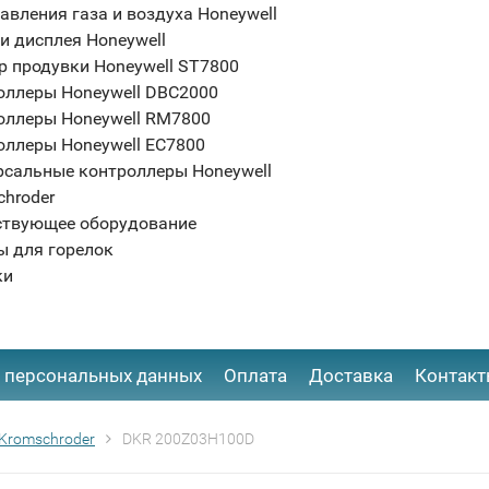
авления газа и воздуха Honeywell
и дисплея Honeywell
р продувки Honeywell ST7800
оллеры Honeywell DBC2000
оллеры Honeywell RM7800
оллеры Honeywell EC7800
рсальные контроллеры Honeywell
chroder
ствующее оборудование
ы для горелок
ки
 персональных данных
Оплата
Доставка
Контак
Kromschroder
DKR 200Z03H100D