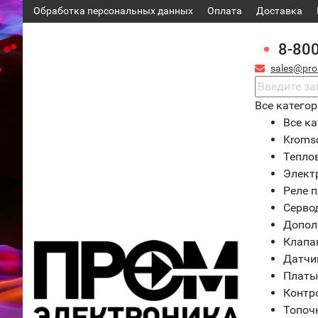
Обработка персональных данных
Оплата
Доставка
8-80
sales@pro
Все катего
Все ка
Kroms
Тепло
Элект
Реле 
Серво
Допол
Клапа
Датчи
Платы
Контр
Топоч