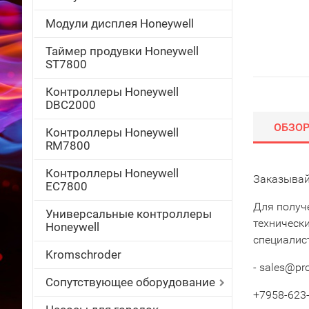
Модули дисплея Honeywell
Таймер продувки Honeywell
ST7800
Контроллеры Honeywell
DBC2000
ОБЗО
Контроллеры Honeywell
RM7800
Контроллеры Honeywell
Заказывай
EC7800
Для получ
Универсальные контроллеры
техническ
Honeywell
специалис
Kromschroder
- sales@pr
Сопутствующее оборудование
+7958-623-