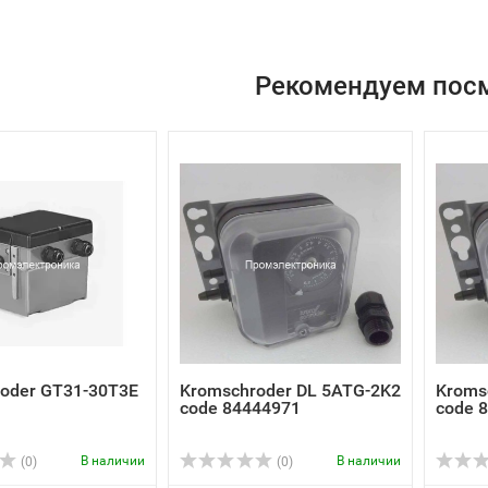
Рекомендуем пос
oder GT31-30T3E
Kromschroder DL 5ATG-2K2
Kroms
code 84444971
code 
В наличии
В наличии
(0)
(0)