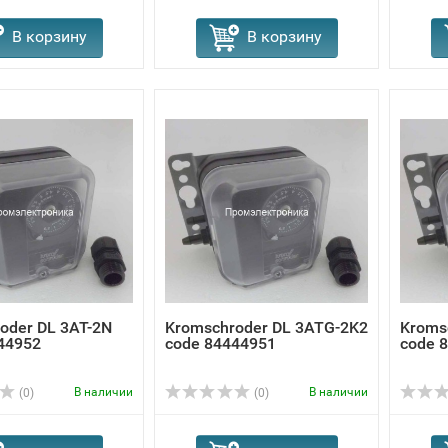
В корзину
В корзину
oder DL 3AT-2N
Kromschroder DL 3ATG-2K2
Kroms
44952
code 84444951
code 
В наличии
В наличии
(0)
(0)