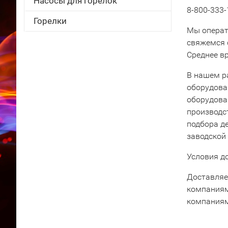
Насосы для горелок
8-800-333-
Горелки
Мы операт
свяжемся 
Среднее вр
В нашем р
оборудова
оборудова
производс
подбора д
заводской
Условия д
Доставляе
компаниям
компаниям