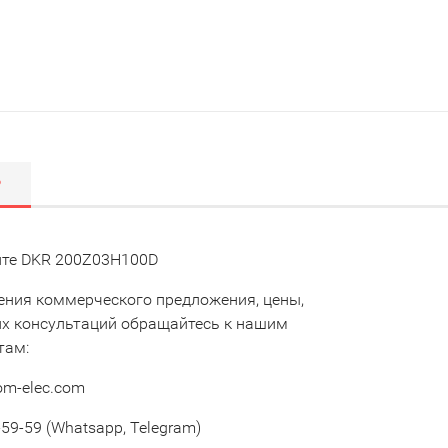
Р
те DKR 200Z03H100D
ения коммерческого предложения, цены,
их консультаций обращайтесь к нашим
там:
om-elec.com
59-59 (Whatsapp, Telegram)