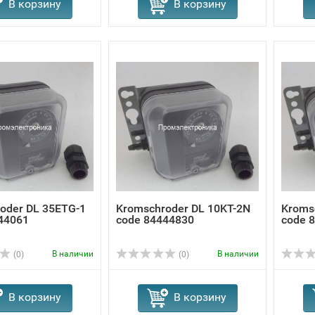
В корзину
В корзину
oder DL 35ETG-1
Kromschroder DL 10KT-2N
Kroms
44061
code 84444830
code 
В наличии
В наличии
(0)
(0)
В корзину
В корзину