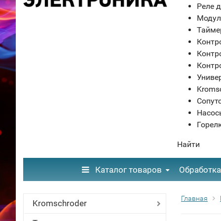
Реле д
Модул
Тайме
Контр
Контр
Контр
Униве
Kroms
Сопут
Насос
Горел
Найти
Каталог товаров
Обработка
Главная
Kromschroder