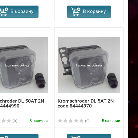
В корзину
В корзину
chroder DL 50AT-2N
Kromschroder DL 5AT-2N
84444990
code 84444970
В наличии
В наличии
(0)
(0)