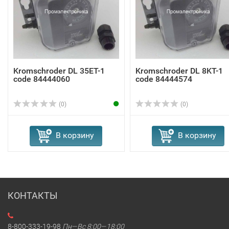
Kromschroder DL 35ET-1
Kromschroder DL 8KT-1
code 84444060
code 84444574
(0)
(0)
В корзину
В корзину
КОНТАКТЫ
8-800-333-19-98
Пн—Вс 8:00—18:00