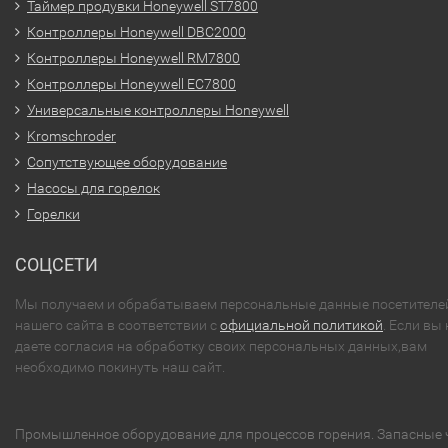
Таймер продувки Honeywell ST7800
Контроллеры Honeywell DBC2000
Контроллеры Honeywell RM7800
Контроллеры Honeywell EC7800
Универсальные контроллеры Honeywell
Kromschroder
Сопутствующее оборудование
Насосы для горелок
Горелки
СОЦСЕТИ
Мы получаем и обрабатываем персональные данные посетителе
нашего сайта в соответствии с
официальной политикой
. Если вы 
даете согласия на обработку своих персональных данных,вам
необходимо покинуть наш сайт.
Промышленное оборудование для процессов горения. Запасные 