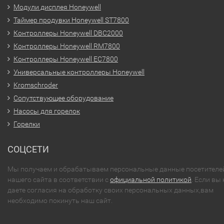
Модули дисплея Honeywell
Таймер продувки Honeywell ST7800
Контроллеры Honeywell DBC2000
Контроллеры Honeywell RM7800
Контроллеры Honeywell EC7800
Универсальные контроллеры Honeywell
Kromschroder
Сопутствующее оборудование
Насосы для горелок
Горелки
СОЦСЕТИ
Мы получаем и обрабатываем персональные данные посетителе
нашего сайта в соответствии с
официальной политикой
. Если вы 
даете согласия на обработку своих персональных данных,вам
необходимо покинуть наш сайт.