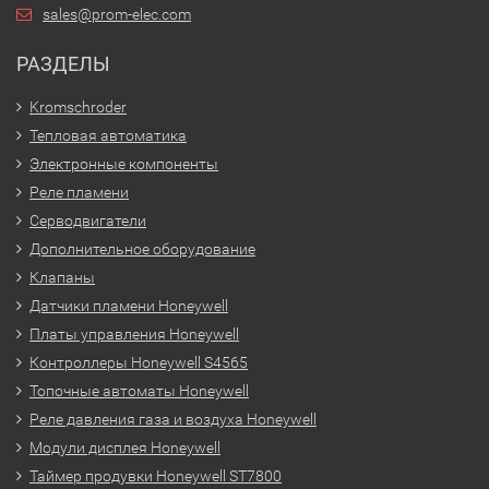
sales@prom-elec.com
РАЗДЕЛЫ
Kromschroder
Тепловая автоматика
Электронные компоненты
Реле пламени
Серводвигатели
Дополнительное оборудование
Клапаны
Датчики пламени Honeywell
Платы управления Honeywell
Контроллеры Honeywell S4565
Топочные автоматы Honeywell
Реле давления газа и воздуха Honeywell
Модули дисплея Honeywell
Таймер продувки Honeywell ST7800