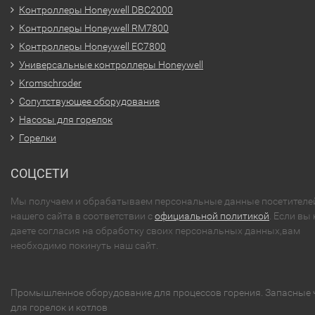
Контроллеры Honeywell DBC2000
Контроллеры Honeywell RM7800
Контроллеры Honeywell EC7800
Универсальные контроллеры Honeywell
Kromschroder
Сопутствующее оборудование
Насосы для горелок
Горелки
СОЦСЕТИ
Мы получаем и обрабатываем персональные данные посетителе
нашего сайта в соответствии с
официальной политикой
. Если вы 
даете согласия на обработку своих персональных данных,вам
необходимо покинуть наш сайт.
Промышленное оборудование для процессов горения. Запасные 
для горелок и котлов