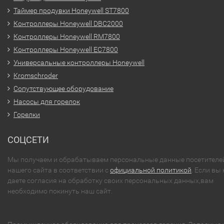
Таймер продувки Honeywell ST7800
Контроллеры Honeywell DBC2000
Контроллеры Honeywell RM7800
Контроллеры Honeywell EC7800
Универсальные контроллеры Honeywell
Kromschroder
Сопутствующее оборудование
Насосы для горелок
Горелки
СОЦСЕТИ
Мы получаем и обрабатываем персональные данные посетителе
нашего сайта в соответствии с
официальной политикой
. Если вы 
даете согласия на обработку своих персональных данных,вам
необходимо покинуть наш сайт.