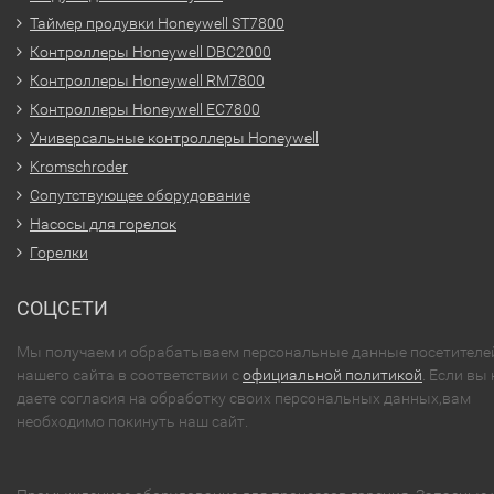
Таймер продувки Honeywell ST7800
Контроллеры Honeywell DBC2000
Контроллеры Honeywell RM7800
Контроллеры Honeywell EC7800
Универсальные контроллеры Honeywell
Kromschroder
Сопутствующее оборудование
Насосы для горелок
Горелки
СОЦСЕТИ
Мы получаем и обрабатываем персональные данные посетителе
нашего сайта в соответствии с
официальной политикой
. Если вы 
даете согласия на обработку своих персональных данных,вам
необходимо покинуть наш сайт.