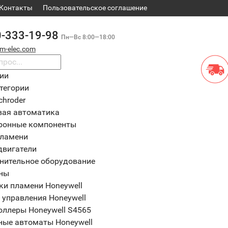
Контакты
​Пользовательское соглашение
0-333-19-98
Пн—Вс 8:00—18:00
m-elec.com
рии
тегории
chroder
вая автоматика
ронные компоненты
пламени
двигатели
нительное оборудование
ны
ки пламени Honeywell
 управления Honeywell
оллеры Honeywell S4565
ные автоматы Honeywell