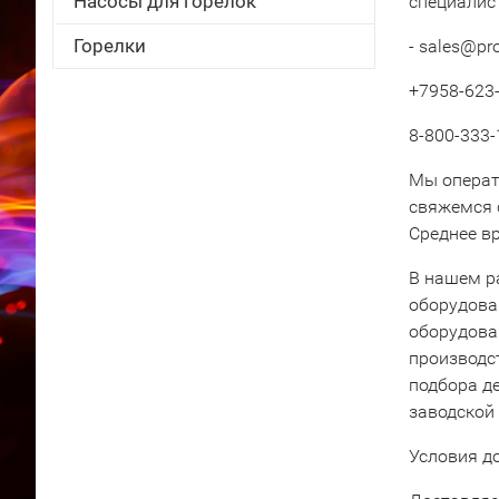
Насосы для горелок
специалис
Горелки
- sales@pr
+7958-623-
8-800-333-
Мы операт
свяжемся 
Среднее вр
В нашем р
оборудова
оборудова
производс
подбора д
заводской
Условия д