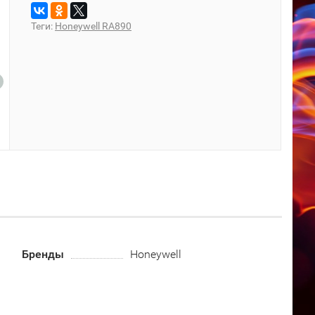
Теги:
Honeywell RA890
Бренды
Honeywell