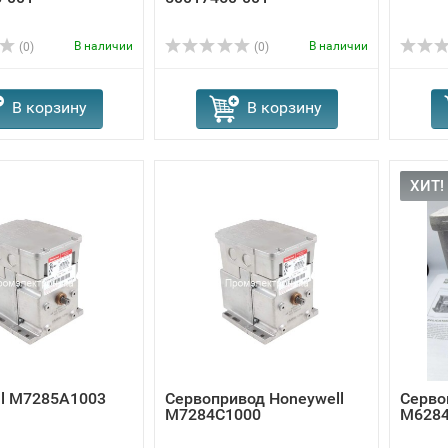
В наличии
В наличии
(0)
(0)
В корзину
В корзину
ХИТ!
ll M7285A1003
Сервопривод Honeywell
Серво
M7284C1000
M6284