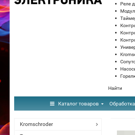
Реле д
Модул
Тайме
Контр
Контр
Контр
Униве
Kroms
Сопут
Насос
Горел
Найти
Каталог товаров
Обработка
Kromschroder