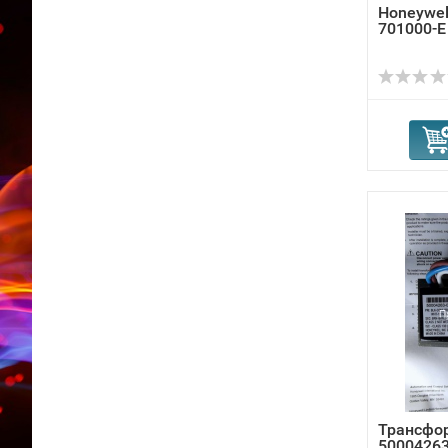
Honeywel
701000-E
Трансфор
50004263