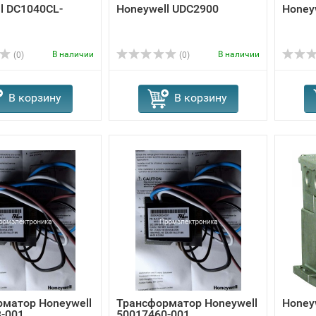
l DC1040CL-
Honeywell UDC2900
Honey
В наличии
В наличии
(0)
(0)
В корзину
В корзину
матор Honeywell
Трансформатор Honeywell
Honey
-001
50017460-001