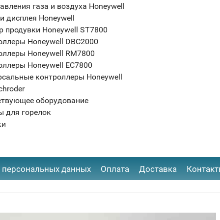
авления газа и воздуха Honeywell
и дисплея Honeywell
р продувки Honeywell ST7800
оллеры Honeywell DBC2000
оллеры Honeywell RM7800
оллеры Honeywell EC7800
рсальные контроллеры Honeywell
chroder
ствующее оборудование
ы для горелок
ки
 персональных данных
Оплата
Доставка
Контак