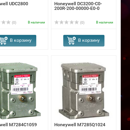
well UDC2800
Honeywell DC3200-C0-
200R-200-00000-E0-0
В наличии
В наличии
(0)
(0)
В корзину
В корзину
well M7284C1059
Honeywell M7285Q1024