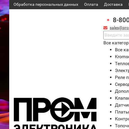
Обработка персональных данных
Оплата
Доставка
8-80
sales@pro
Все катего
Все ка
Kroms
Тепло
Элект
Реле 
Серво
Допол
Клапа
Датчи
Платы
Контр
Топоч