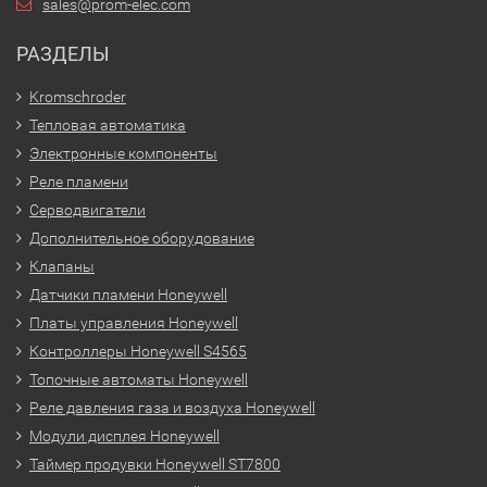
sales@prom-elec.com
РАЗДЕЛЫ
Kromschroder
Тепловая автоматика
Электронные компоненты
Реле пламени
Серводвигатели
Дополнительное оборудование
Клапаны
Датчики пламени Honeywell
Платы управления Honeywell
Контроллеры Honeywell S4565
Топочные автоматы Honeywell
Реле давления газа и воздуха Honeywell
Модули дисплея Honeywell
Таймер продувки Honeywell ST7800