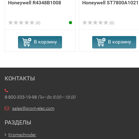
Honeywell R4348B1008
Honeywell ST7800A1021
(0)
(0)
В корзину
В корзину
КОНТАКТЫ
8-800-333-19-98
Пн—Вс 8:00—18:00
sales@prom-elec.com
РАЗДЕЛЫ
Kromschroder