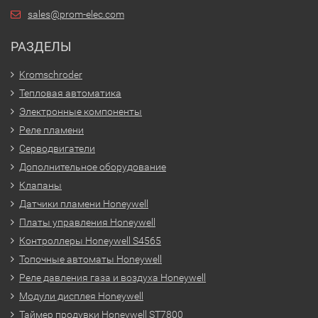
sales@prom-elec.com
РАЗДЕЛЫ
Kromschroder
Тепловая автоматика
Электронные компоненты
Реле пламени
Серводвигатели
Дополнительное оборудование
Клапаны
Датчики пламени Honeywell
Платы управления Honeywell
Контроллеры Honeywell S4565
Топочные автоматы Honeywell
Реле давления газа и воздуха Honeywell
Модули дисплея Honeywell
Таймер продувки Honeywell ST7800