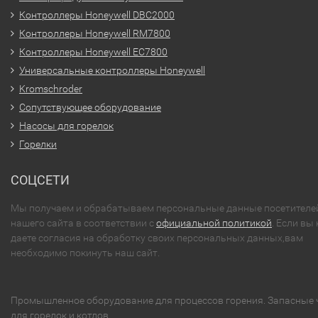
Контроллеры Honeywell DBC2000
Контроллеры Honeywell RM7800
Контроллеры Honeywell EC7800
Универсальные контроллеры Honeywell
Kromschroder
Сопутствующее оборудование
Насосы для горелок
Горелки
СОЦСЕТИ
Мы получаем и обрабатываем персональные данные посетителе
нашего сайта в соответствии с
официальной политикой
. Если вы 
даете согласия на обработку своих персональных данных,вам
необходимо покинуть наш сайт.
Промышленное оборудование для процессов горения. Запасные 
для горелок и котлов