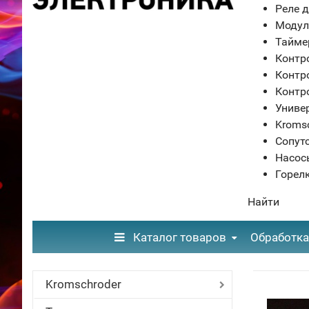
Реле д
Модул
Тайме
Контр
Контр
Контр
Униве
Kroms
Сопут
Насос
Горел
Найти
Каталог товаров
Обработка
Kromschroder