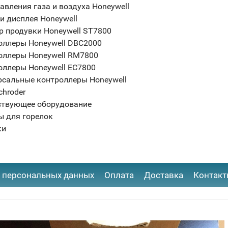
авления газа и воздуха Honeywell
и дисплея Honeywell
р продувки Honeywell ST7800
оллеры Honeywell DBC2000
оллеры Honeywell RM7800
оллеры Honeywell EC7800
рсальные контроллеры Honeywell
chroder
ствующее оборудование
ы для горелок
ки
 персональных данных
Оплата
Доставка
Контак