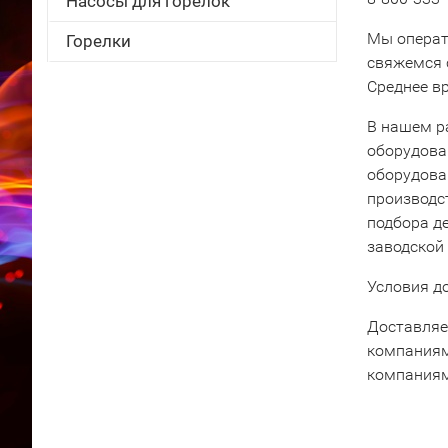
Насосы для горелок
Мы операт
Горелки
свяжемся 
Среднее вр
В нашем р
оборудова
оборудова
производс
подбора д
заводской
Условия д
Доставляе
компаниям
компаниям