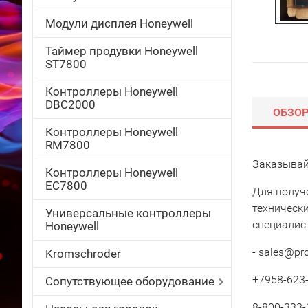
Модули дисплея Honeywell
Таймер продувки Honeywell
ST7800
Контроллеры Honeywell
DBC2000
ОБЗО
Контроллеры Honeywell
RM7800
Заказывай
Контроллеры Honeywell
EC7800
Для получ
техническ
Универсальные контроллеры
специалис
Honeywell
- sales@pr
Kromschroder
+7958-623-
Сопутствующее оборудование
8-800-333-