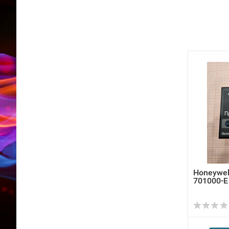
Honeywel
701000-E