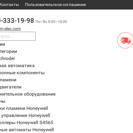
Контакты
​Пользовательское соглашение
0-333-19-98
Пн—Вс 8:00—18:00
m-elec.com
рии
тегории
chroder
вая автоматика
ронные компоненты
пламени
двигатели
нительное оборудование
ны
ки пламени Honeywell
 управления Honeywell
оллеры Honeywell S4565
ные автоматы Honeywell