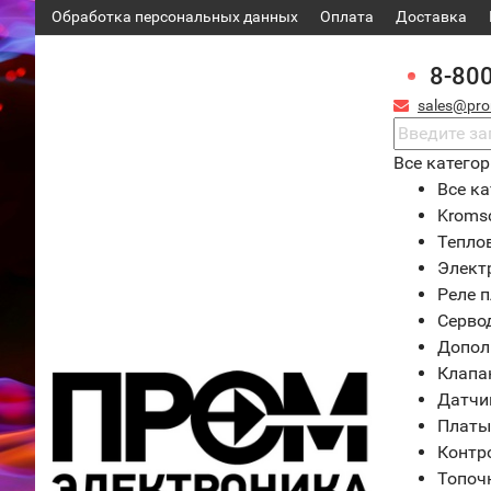
Обработка персональных данных
Оплата
Доставка
8-80
sales@pro
Все катего
Все ка
Kroms
Тепло
Элект
Реле 
Серво
Допол
Клапа
Датчи
Платы
Контр
Топоч