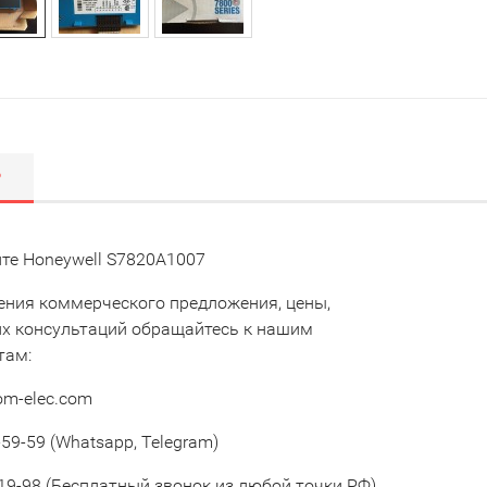
Р
те Honeywell S7820A1007
ения коммерческого предложения, цены,
их консультаций обращайтесь к нашим
там:
om-elec.com
59-59 (Whatsapp, Telegram)
19-98 (Бесплатный звонок из любой точки РФ)