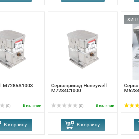
ХИТ!
ll M7285A1003
Сервопривод Honeywell
Серво
M7284C1000
M6284
В наличии
В наличии
(0)
(0)
В корзину
В корзину