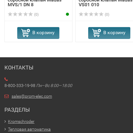
MVS/1 DN 8
VS01 010
(0)
(0)
В корзину
В корзину
КОНТАКТЫ
8-800-333-19-98
Пн—Вс 8:00—18:00
sales@prom-elec.com
РАЗДЕЛЫ
Kromschroder
Тепловая автоматика