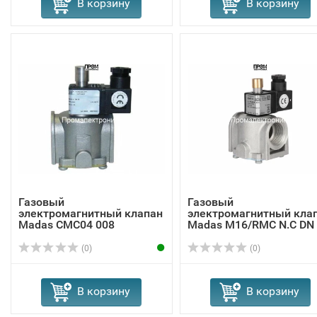
В корзину
В корзину
Газовый
Газовый
электромагнитный клапан
электромагнитный кла
Madas СMC04 008
Madas M16/RMC N.C DN
(0)
(0)
В корзину
В корзину