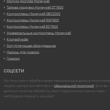
Модули дисплея Honeywell
Таймер продувки Honeywell ST7800
Контроллеры Honeywell DBC2000
Контроллеры Honeywell RM7800
Контроллеры Honeywell EC7800
Универсальные контроллеры Honeywell
Kromschroder
Сопутствующее оборудование
Насосы для горелок
Горелки
СОЦСЕТИ
Мы получаем и обрабатываем персональные данные посетителе
нашего сайта в соответствии с
официальной политикой
. Если вы 
даете согласия на обработку своих персональных данных,вам
необходимо покинуть наш сайт.