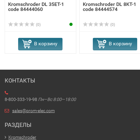
Kromschroder DL 35ET-1
Kromschroder DL 8KT-1
code 84444060
code 84444574
(0)
(0)
В корзину
В корзину
КОНТАКТЫ
8-800-333-19-98
Пн—Вс 8:00—18:00
sales@prom-elec.com
РАЗДЕЛЫ
Kromschroder