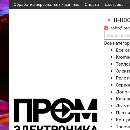
Обработка персональных данных
Оплата
Доставка
8-80
sales@pro
Все катего
Все ка
Kroms
Тепло
Элект
Реле 
Серво
Допол
Клапа
Датчи
Платы
Контр
Топоч