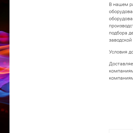
В нашем р
оборудова
оборудова
производс
подбора д
заводской
Условия д
Доставляе
компаниям
компаниям