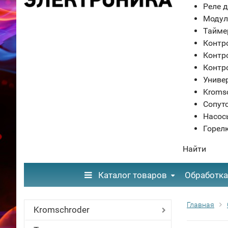
Реле д
Модул
Тайме
Контр
Контр
Контр
Униве
Kroms
Сопут
Насос
Горел
Найти
Каталог товаров
Обработка
Главная
Kromschroder