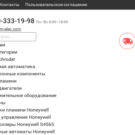
Контакты
​Пользовательское соглашение
0-333-19-98
Пн—Вс 8:00—18:00
m-elec.com
рии
тегории
chroder
вая автоматика
ронные компоненты
пламени
двигатели
нительное оборудование
ны
ки пламени Honeywell
 управления Honeywell
оллеры Honeywell S4565
ные автоматы Honeywell