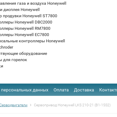
авления газа и воздуха Honeywell
и дисплея Honeywell
р продувки Honeywell ST7800
оллеры Honeywell DBC2000
оллеры Honeywell RM7800
оллеры Honeywell EC7800
рсальные контроллеры Honeywell
chroder
ствующее оборудование
ы для горелок
ки
 персональных данных
Оплата
Доставка
Контак
Серводвигатели
Сервопривод Honeywell LKS 210-21 (B1-15S2)