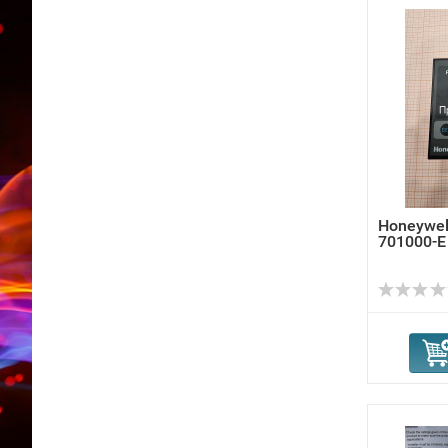
Honeywel
701000-E