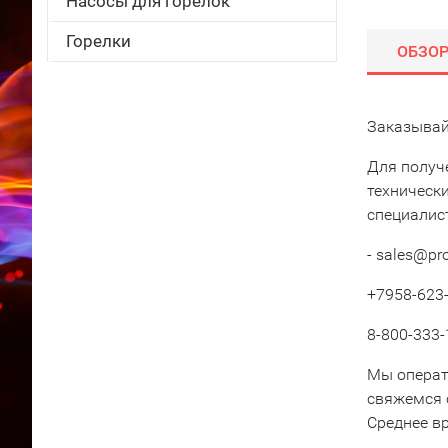
Насосы для горелок
Горелки
ОБЗО
Заказывайт
Для получ
техническ
специалис
- sales@pr
+7958-623-
8-800-333-
Мы операт
свяжемся 
Среднее вр