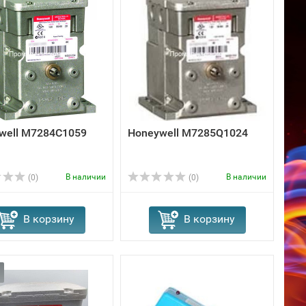
well M7284C1059
Honeywell M7285Q1024
В наличии
В наличии
(0)
(0)
В корзину
В корзину