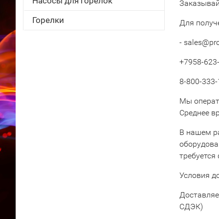
Насосы для горелок
Заказывай
Горелки
Для получ
- sales@pr
+7958-623-
8-800-333-
Мы операт
Среднее вр
В нашем р
оборудова
требуется
Условия д
Доставляе
СДЭК)