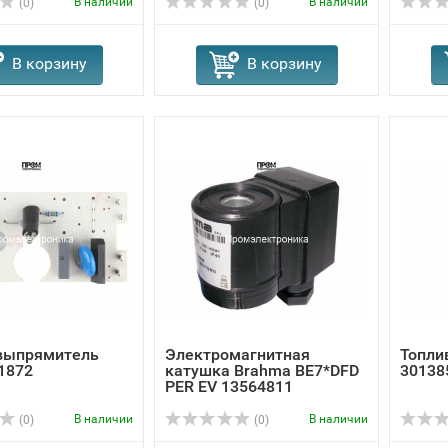
В наличии
В наличии
(0)
(0)
В корзину
В корзину
выпрямитель
Электромагнитная
Топлив
1872
катушка Brahma BE7*DFD
30138
PER EV 13564811
В наличии
В наличии
(0)
(0)