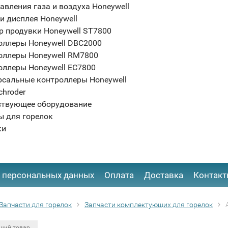
авления газа и воздуха Honeywell
и дисплея Honeywell
р продувки Honeywell ST7800
оллеры Honeywell DBC2000
оллеры Honeywell RM7800
оллеры Honeywell EC7800
рсальные контроллеры Honeywell
chroder
ствующее оборудование
ы для горелок
ки
 персональных данных
Оплата
Доставка
Контак
Запчасти для горелок
Запчасти комплектующих для горелок
щий товар