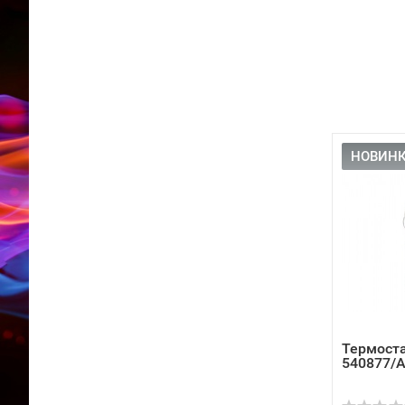
НОВИНК
Термоста
540877/