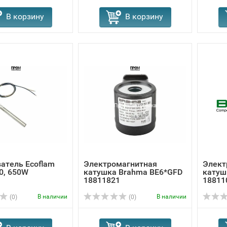
В корзину
В корзину
атель Ecoflam
Электромагнитная
Элект
0, 650W
катушка Brahma BE6*GFD
катуш
18811821
18811
В наличии
В наличии
(0)
(0)