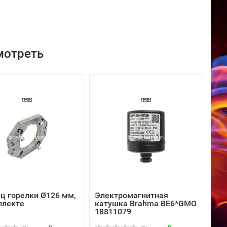
мотреть
ц горелки Ø126 мм,
Электромагнитная
плекте
катушка Brahma BE6*GMO
18811079