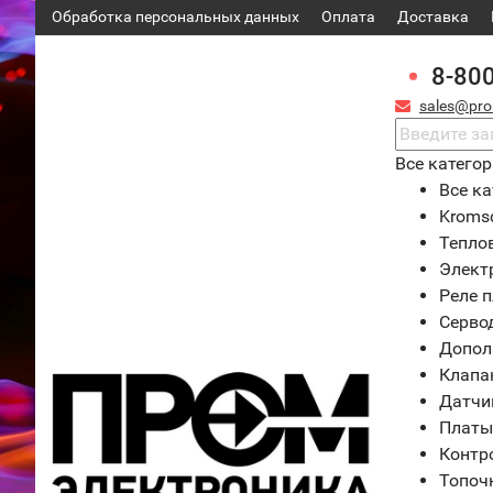
Обработка персональных данных
Оплата
Доставка
8-80
sales@pro
Все катего
Все ка
Kroms
Тепло
Элект
Реле 
Серво
Допол
Клапа
Датчи
Платы
Контр
Топоч