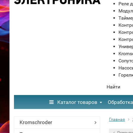
Реле д
Модул
Тайме
Контр
Контр
Контр
Униве
Kroms
Сопут
Насос
Горел
Найти
Каталог товаров
Обработка
Главная
Kromschroder
Предыду