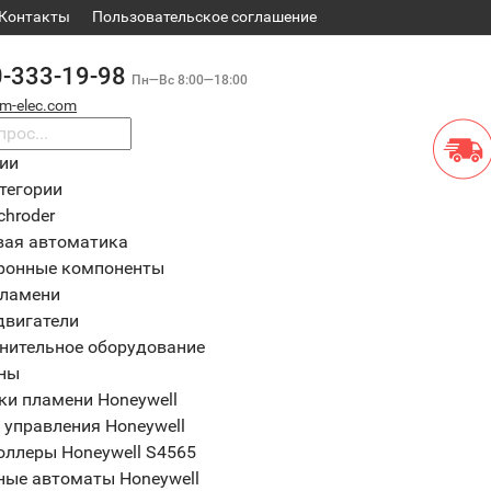
Контакты
​Пользовательское соглашение
0-333-19-98
Пн—Вс 8:00—18:00
m-elec.com
рии
тегории
chroder
вая автоматика
ронные компоненты
пламени
двигатели
нительное оборудование
ны
ки пламени Honeywell
 управления Honeywell
оллеры Honeywell S4565
ные автоматы Honeywell