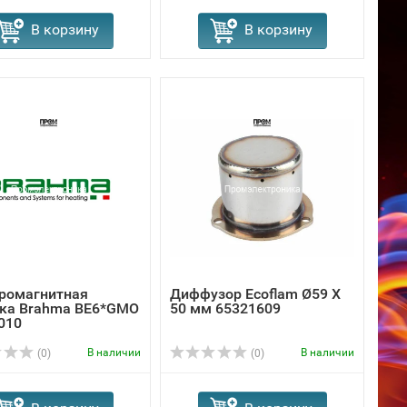
В корзину
В корзину
ромагнитная
Диффузор Ecoflam Ø59 X
ка Brahma BE6*GMO
50 мм 65321609
010
В наличии
В наличии
(0)
(0)