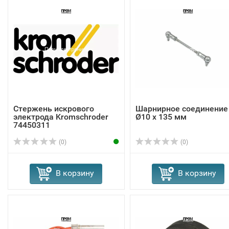
Стержень искрового
Шарнирное соединение
электрода Kromschroder
Ø10 x 135 мм
74450311
(0)
(0)
В корзину
В корзину