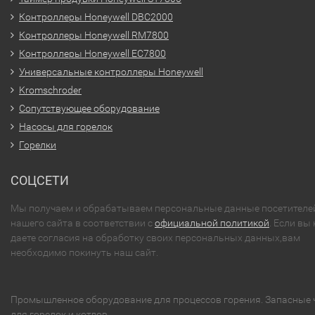
Контроллеры Honeywell DBC2000
Контроллеры Honeywell RM7800
Контроллеры Honeywell EC7800
Универсальные контроллеры Honeywell
Kromschroder
Сопутствующее оборудование
Насосы для горелок
Горелки
СОЦСЕТИ
Мы получаем и обрабатываем персональные данные посетителе
нашего сайта в соответствии с
официальной политикой
. Если вы 
даете согласия на обработку своих персональных данных,вам
необходимо покинуть наш сайт.
Промышленное оборудование для процессов горения. Запасные 
для горелок и котлов