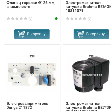
Фланец горелки Ø126 мм,
Электромагнитная
в комплекте
катушка Brahma BE6*G
18811079
(0)
(0)
В корзину
В корзину
Электровыпрямитель
Электромагнитная
Dungs 211872
катушка Brahma BE7*D