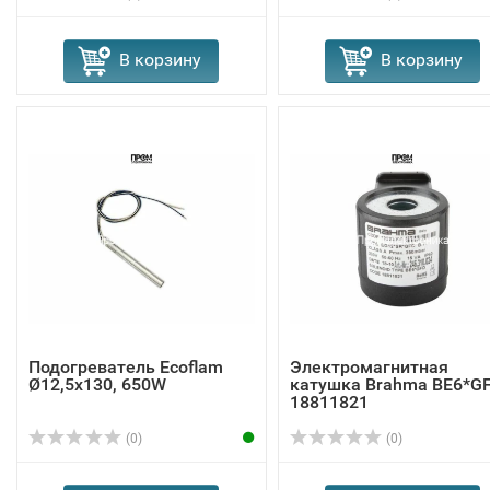
В корзину
В корзину
Подогреватель Ecoflam
Электромагнитная
Ø12,5x130, 650W
катушка Brahma BE6*G
18811821
(0)
(0)