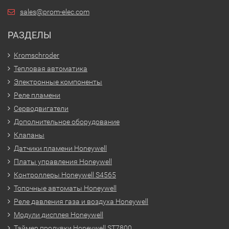
sales@prom-elec.com
РАЗДЕЛЫ
Kromschroder
Тепловая автоматика
Электронные компоненты
Реле пламени
Серводвигатели
Дополнительное оборудование
Клапаны
Датчики пламени Honeywell
Платы управления Honeywell
Контроллеры Honeywell S4565
Топочные автоматы Honeywell
Реле давления газа и воздуха Honeywell
Модули дисплея Honeywell
Таймер продувки Honeywell ST7800